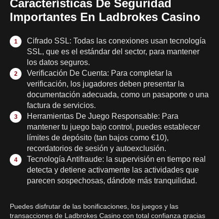
Características De Seguridad
Importantes En Ladbrokes Casino
Cifrado SSL: Todas las conexiones usan tecnología
SSL, que es el estándar del sector, para mantener
los datos seguros.
Verificación De Cuenta: Para completar la
verificación, los jugadores deben presentar la
documentación adecuada, como un pasaporte o una
factura de servicios.
Herramientas De Juego Responsable: Para
mantener tu juego bajo control, puedes establecer
límites de depósito (tan bajos como €10),
recordatorios de sesión y autoexclusión.
Tecnología Antifraude: la supervisión en tiempo real
detecta y detiene activamente las actividades que
parecen sospechosas, dándote más tranquilidad.
Puedes disfrutar de las bonificaciones, los juegos y las
transacciones de Ladbrokes Casino con total confianza gracias