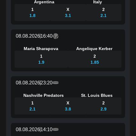
Argentina
Italy
1
X
2
1.8
3.1
2.1
08.08.2026
16:40
Maria Sharapova
Angelique Kerber
1
2
1.9
1.85
08.08.2026
23:20
Nashville Predators
St. Louis Blues
1
X
2
2.1
3.8
2.9
08.08.2026
14:10