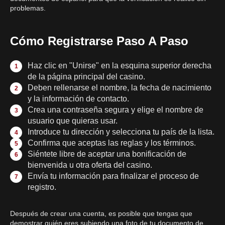
problemas.
Cómo Registrarse Paso A Paso
Haz clic en "Unirse" en la esquina superior derecha
de la página principal del casino.
Deben rellenarse el nombre, la fecha de nacimiento
y la información de contacto.
Crea una contraseña segura y elige el nombre de
usuario que quieras usar.
Introduce tu dirección y selecciona tu país de la lista.
Confirma que aceptas las reglas y los términos.
Siéntete libre de aceptar una bonificación de
bienvenida u otra oferta del casino.
Envía tu información para finalizar el proceso de
registro.
Después de crear una cuenta, es posible que tengas que
demostrar quién eres subiendo una foto de tu documento de