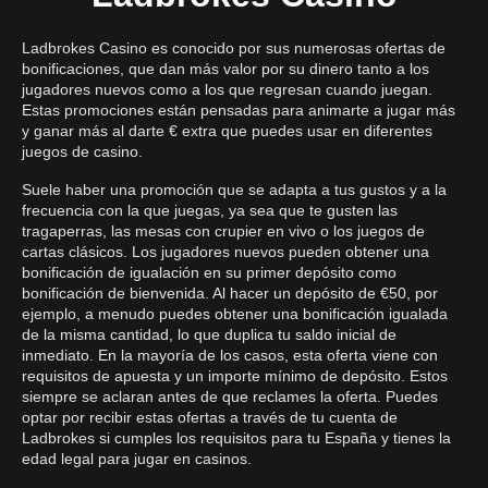
Ladbrokes Casino es conocido por sus numerosas ofertas de
bonificaciones, que dan más valor por su dinero tanto a los
jugadores nuevos como a los que regresan cuando juegan.
Estas promociones están pensadas para animarte a jugar más
y ganar más al darte € extra que puedes usar en diferentes
juegos de casino.
Suele haber una promoción que se adapta a tus gustos y a la
frecuencia con la que juegas, ya sea que te gusten las
tragaperras, las mesas con crupier en vivo o los juegos de
cartas clásicos. Los jugadores nuevos pueden obtener una
bonificación de igualación en su primer depósito como
bonificación de bienvenida. Al hacer un depósito de €50, por
ejemplo, a menudo puedes obtener una bonificación igualada
de la misma cantidad, lo que duplica tu saldo inicial de
inmediato. En la mayoría de los casos, esta oferta viene con
requisitos de apuesta y un importe mínimo de depósito. Estos
siempre se aclaran antes de que reclames la oferta. Puedes
optar por recibir estas ofertas a través de tu cuenta de
Ladbrokes si cumples los requisitos para tu España y tienes la
edad legal para jugar en casinos.