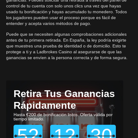
ganancias. Puedes solicitar una retirada a través del panel de
control de tu cuenta con solo unos clics una vez que hayas
usado tu bonificación y hayas acumulado tu monedero. Todos
los jugadores pueden usar el proceso porque es fácil de
entender y acepta varios métodos de pago.
Puede que se necesiten algunas comprobaciones adicionales
antes de tu primera retirada. En España, la ley podría exigirte
que muestres una prueba de identidad o de domicilio. Esto te
protege a ti y a Ladbrokes Casino al asegurarse de que las
ganancias se envíen a la persona correcta y de forma segura.
Retira Tus Ganancias
Rápidamente
Hasta €200 de bonificación listos. Oferta válida por
tiempo limitado.
52
12
28