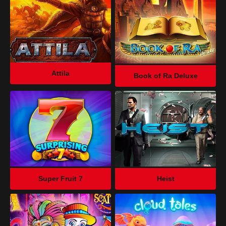
Forma Segura
Características De Seguridad Importantes En
Ladbrokes Casino
Bonificación En Ladbrokes Casino
Tipos De Bonificaciones De Ladbrokes Casino
Attila
Book of Ra Deluxe
Super Fruit 7
Heist