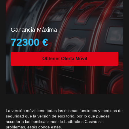
Ganancia Máxima
72300 €
Obtener Oferta Móvil
La versión móvil tiene todas las mismas funciones y medidas de
seguridad que la versión de escritorio, por lo que puedes
acceder a las bonificaciones de Ladbrokes Casino sin
problemas, estés donde estés.