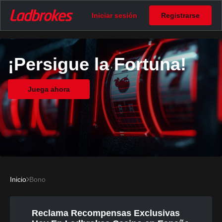
Iniciar sesión
Registrarse
¡Persigue la Fortuna!
Juega ahora
Inicio
Bono
Reclama Recompensas Exclusivas