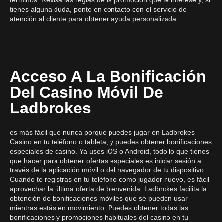
términos. Revisa las reglas de la promoción que te interese y, si
tienes alguna duda, ponte en contacto con el servicio de
atención al cliente para obtener ayuda personalizada.
Acceso A La Bonificación
Del Casino Móvil De
Ladbrokes
es más fácil que nunca porque puedes jugar en Ladbrokes
Casino en tu teléfono o tableta, y puedes obtener bonificaciones
especiales de casino. Ya uses iOS o Android, todo lo que tienes
que hacer para obtener ofertas especiales es iniciar sesión a
través de la aplicación móvil o del navegador de tu dispositivo.
Cuando te registras en tu teléfono como jugador nuevo, es fácil
aprovechar la última oferta de bienvenida. Ladbrokes facilita la
obtención de bonificaciones móviles que se pueden usar
mientras estás en movimiento. Puedes obtener todas las
bonificaciones y promociones habituales del casino en tu