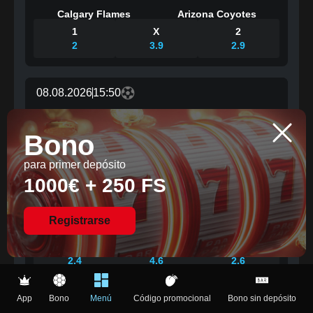
Calgary Flames
Arizona Coyotes
1
X
2
2
3.9
2.9
08.08.2026
15:50
Inter Milan
AS Roma
Bono
1
X
2
2.1
3.2
3
para primer depósito
1000€ + 250 FS
08.08.2026
17:40
Registrarse
Southampton
Brighton & Hove Albion
1
X
2
2.4
4.6
2.6
App
Bono
Menú
Código promocional
Bono sin depósito
1
2
3
4
Siguiente