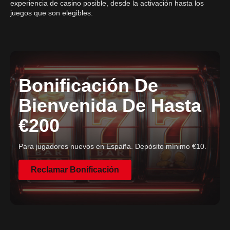
experiencia de casino posible, desde la activación hasta los
juegos que son elegibles.
Bonificación De
Bienvenida De Hasta
€200
Para jugadores nuevos en España. Depósito mínimo €10.
Reclamar Bonificación