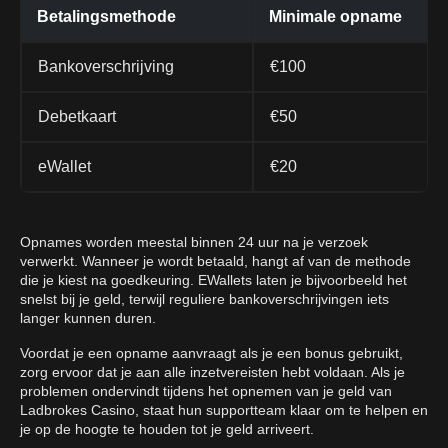
Betalingsmethode
Minimale opname
Bankoverschrijving
€100
Debetkaart
€50
eWallet
€20
Opnames worden meestal binnen 24 uur na je verzoek
verwerkt. Wanneer je wordt betaald, hangt af van de methode
die je kiest na goedkeuring. EWallets laten je bijvoorbeeld het
snelst bij je geld, terwijl reguliere bankoverschrijvingen iets
langer kunnen duren.
Voordat je een opname aanvraagt als je een bonus gebruikt,
zorg ervoor dat je aan alle inzetvereisten hebt voldaan. Als je
problemen ondervindt tijdens het opnemen van je geld van
Ladbrokes Casino, staat hun supportteam klaar om te helpen en
je op de hoogte te houden tot je geld arriveert.