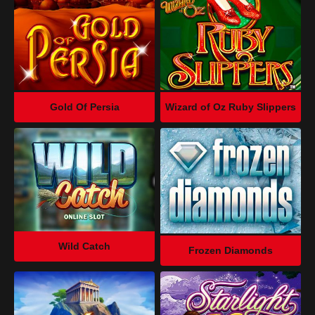
Bonus bij Ladbrokes Casino
Ladbrokes casino bonustypen
Gold Of Persia
Wizard of Oz Ruby Slippers
Wild Catch
Frozen Diamonds