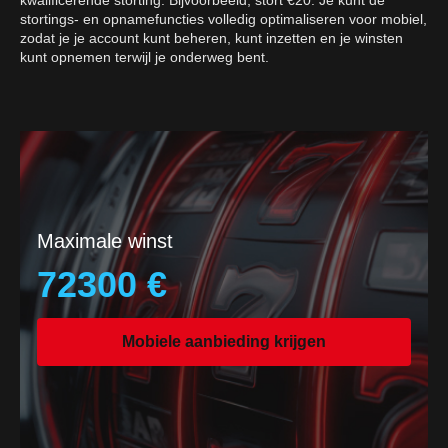
kwalificerende storting. Bijvoorbeeld, stort €20. Je kunt de
stortings- en opnamefuncties volledig optimaliseren voor mobiel,
zodat je je account kunt beheren, kunt inzetten en je winsten
kunt opnemen terwijl je onderweg bent.
Maximale winst
72300 €
Mobiele aanbieding krijgen