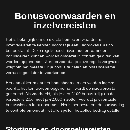
Bonusvoorwaarden en
inzetvereisten
Het is belangrijk om de exacte bonusvoorwaarden en
inzetvereisten te kennen voordat je een Ladbrokes Casino
bonus claimt. Deze regels beschrijven hoe en wanneer
bonusgelden kunnen worden omgezet in contant geld dat kan
worden opgenomen. Zorg ervoor dat je deze regels zorgvuldig
volgt om het meeste uit je bonus te halen en onaangename
verrassingen later te voorkomen.
Het aantal keren dat het bonusbedrag moet worden ingezet
voordat het kan worden opgenomen, wordt de inzetvereiste
genoemd. Als voorbeeld, als je een €100 bonus krijgt en de
vereiste is 20x, moet je €2.000 inzetten voordat je eventuele
bonuswinsten kunt opnemen. Het is het beste om de spelweging
te controleren omdat niet alle spellen hetzelfde bedrag optellen.
Stortings- en doorspelvereisten