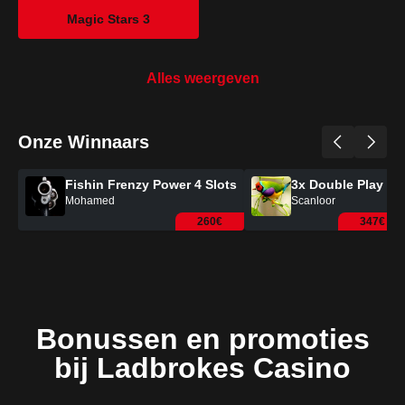
Magic Stars 3
Alles weergeven
Onze Winnaars
Fishin Frenzy Power 4 Slots
3x Double Play
Mohamed
Scanloor
260€
347€
Bonussen en promoties
bij Ladbrokes Casino