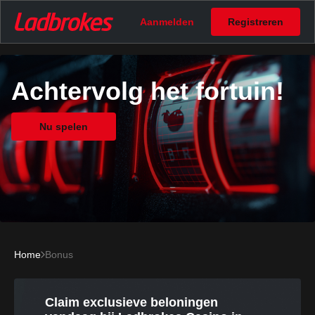
Aanmelden
Registreren
Achtervolg het fortuin!
Nu spelen
Home
Bonus
Claim exclusieve beloningen