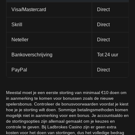
Visa/Mastercard
Direct
Skrill
Direct
Neteller
Direct
Bankoverschrijving
Tot 24 uur
PayPal
Direct
Meestal moet je een eerste storting van minimaal €10 doen om
in aanmerking te komen voor bonussen zoals de nieuwe
spelersbonus. Controleer de bonusvoorwaarden voordat je kiest
hoe je je storting wilt doen. Sommige betalingsmethoden komen
mogelijk niet in aanmerking voor een bonus. Je accountsaldo en
de stortingsopties zijn allemaal gemaakt om je keuzes en
controle te geven. Bij Ladbrokes Casino zijn er geen extra
kosten voor het doen van stortingen, dus het volledige bedrag