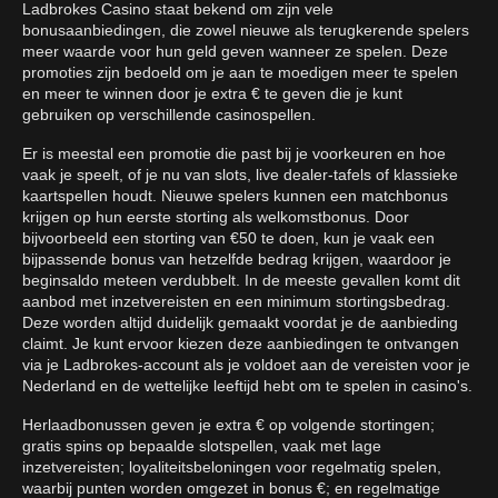
Ladbrokes Casino staat bekend om zijn vele
bonusaanbiedingen, die zowel nieuwe als terugkerende spelers
meer waarde voor hun geld geven wanneer ze spelen. Deze
promoties zijn bedoeld om je aan te moedigen meer te spelen
en meer te winnen door je extra € te geven die je kunt
gebruiken op verschillende casinospellen.
Er is meestal een promotie die past bij je voorkeuren en hoe
vaak je speelt, of je nu van slots, live dealer-tafels of klassieke
kaartspellen houdt. Nieuwe spelers kunnen een matchbonus
krijgen op hun eerste storting als welkomstbonus. Door
bijvoorbeeld een storting van €50 te doen, kun je vaak een
bijpassende bonus van hetzelfde bedrag krijgen, waardoor je
beginsaldo meteen verdubbelt. In de meeste gevallen komt dit
aanbod met inzetvereisten en een minimum stortingsbedrag.
Deze worden altijd duidelijk gemaakt voordat je de aanbieding
claimt. Je kunt ervoor kiezen deze aanbiedingen te ontvangen
via je Ladbrokes-account als je voldoet aan de vereisten voor je
Nederland en de wettelijke leeftijd hebt om te spelen in casino's.
Herlaadbonussen geven je extra € op volgende stortingen;
gratis spins op bepaalde slotspellen, vaak met lage
inzetvereisten; loyaliteitsbeloningen voor regelmatig spelen,
waarbij punten worden omgezet in bonus €; en regelmatige