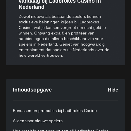
vandaag bij Ladbrokes Casino in
Nederland
Zowel nieuwe als bestaande spelers kunnen
exclusieve beloningen krijgen bij Ladbrokes
Casino, wat je kansen vergroot om echt geld te
winnen. Ontvang extra € en profiteer van
aanbiedingen die alleen beschikbaar zijn voor
spelers in Nederland. Geniet van hoogwaardig
entertainment dat spelers uit Nederlands over de
hele wereld vertrouwen.
Inhoudsopgave
Hide
Bonussen en promoties bij Ladbrokes Casino
Alleen voor nieuwe spelers