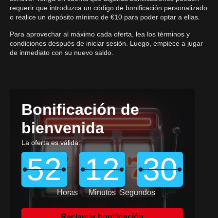
requerir que introduzca un código de bonificación personalizado
o realice un depósito mínimo de €10 para poder optar a ellas.
Para aprovechar al máximo cada oferta, lea los términos y
condiciones después de iniciar sesión. Luego, empiece a jugar
de inmediato con su nuevo saldo.
Bonificación de
bienvenida
La oferta es válida:
52
12
29
Horas
Minutos
Segundos
Reclamar bonificación