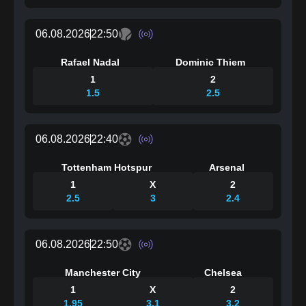
06.08.2026
22:50
Rafael Nadal
Dominic Thiem
1
2
1.5
2.5
06.08.2026
22:40
Tottenham Hotspur
Arsenal
1
X
2
2.5
3
2.4
06.08.2026
22:50
Manchester City
Chelsea
1
X
2
1.95
3.1
3.2