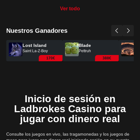
Ver todo
Nuestros Ganadores
Lost Island
Blade
C
Saint La-Z-Boy
Pettruh
Pi
170€
388€
Inicio de sesión en
Ladbrokes Casino para
jugar con dinero real
Consulte los juegos en vivo, las tragamonedas y los juegos de