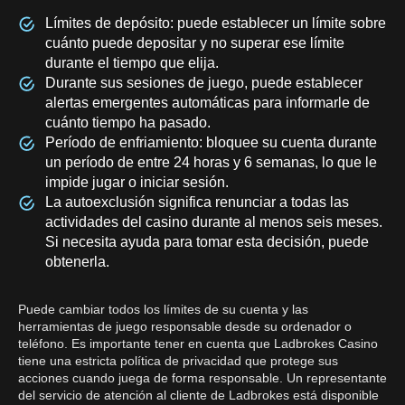
Límites de depósito: puede establecer un límite sobre
cuánto puede depositar y no superar ese límite
durante el tiempo que elija.
Durante sus sesiones de juego, puede establecer
alertas emergentes automáticas para informarle de
cuánto tiempo ha pasado.
Período de enfriamiento: bloquee su cuenta durante
un período de entre 24 horas y 6 semanas, lo que le
impide jugar o iniciar sesión.
La autoexclusión significa renunciar a todas las
actividades del casino durante al menos seis meses.
Si necesita ayuda para tomar esta decisión, puede
obtenerla.
Puede cambiar todos los límites de su cuenta y las
herramientas de juego responsable desde su ordenador o
teléfono. Es importante tener en cuenta que Ladbrokes Casino
tiene una estricta política de privacidad que protege sus
acciones cuando juega de forma responsable. Un representante
del servicio de atención al cliente de Ladbrokes está disponible