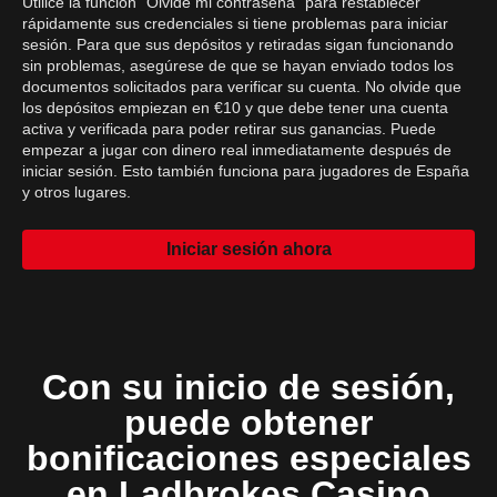
Utilice la función "Olvidé mi contraseña" para restablecer
rápidamente sus credenciales si tiene problemas para iniciar
sesión. Para que sus depósitos y retiradas sigan funcionando
sin problemas, asegúrese de que se hayan enviado todos los
documentos solicitados para verificar su cuenta. No olvide que
los depósitos empiezan en €10 y que debe tener una cuenta
activa y verificada para poder retirar sus ganancias. Puede
empezar a jugar con dinero real inmediatamente después de
iniciar sesión. Esto también funciona para jugadores de España
y otros lugares.
Iniciar sesión ahora
Con su inicio de sesión,
puede obtener
bonificaciones especiales
en Ladbrokes Casino