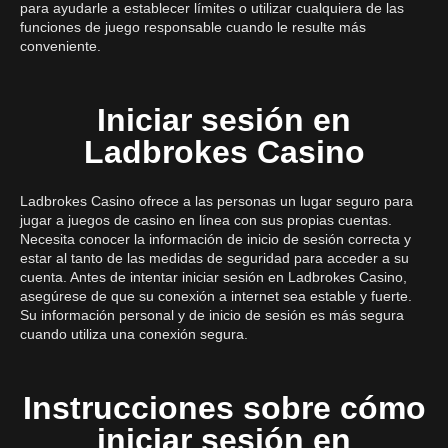
para ayudarle a establecer límites o utilizar cualquiera de las
funciones de juego responsable cuando le resulte más
conveniente.
Iniciar sesión en
Ladbrokes Casino
Ladbrokes Casino ofrece a las personas un lugar seguro para
jugar a juegos de casino en línea con sus propias cuentas.
Necesita conocer la información de inicio de sesión correcta y
estar al tanto de las medidas de seguridad para acceder a su
cuenta. Antes de intentar iniciar sesión en Ladbrokes Casino,
asegúrese de que su conexión a internet sea estable y fuerte.
Su información personal y de inicio de sesión es más segura
cuando utiliza una conexión segura.
Instrucciones sobre cómo
iniciar sesión en