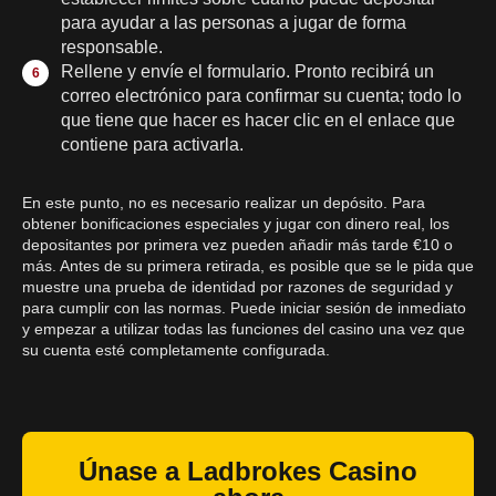
para ayudar a las personas a jugar de forma
responsable.
Rellene y envíe el formulario. Pronto recibirá un
correo electrónico para confirmar su cuenta; todo lo
que tiene que hacer es hacer clic en el enlace que
contiene para activarla.
En este punto, no es necesario realizar un depósito. Para
obtener bonificaciones especiales y jugar con dinero real, los
depositantes por primera vez pueden añadir más tarde €10 o
más. Antes de su primera retirada, es posible que se le pida que
muestre una prueba de identidad por razones de seguridad y
para cumplir con las normas. Puede iniciar sesión de inmediato
y empezar a utilizar todas las funciones del casino una vez que
su cuenta esté completamente configurada.
Únase a Ladbrokes Casino