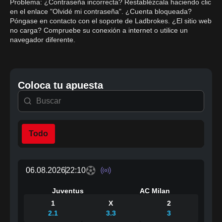
Problema: ¿Contraseña incorrecta? Restablézcala haciendo clic
en el enlace "Olvidé mi contraseña". ¿Cuenta bloqueada?
Póngase en contacto con el soporte de Ladbrokes. ¿El sitio web
no carga? Compruebe su conexión a internet o utilice un
navegador diferente.
Coloca tu apuesta
Todo
06.08.2026
22:10
Juventus
AC Milan
1
X
2
2.1
3.3
3