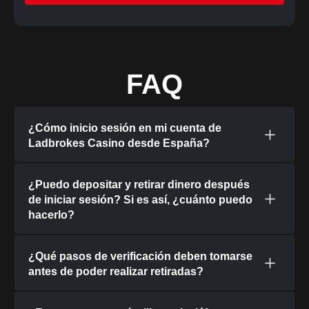
FAQ
¿Cómo inicio sesión en mi cuenta de
Ladbrokes Casino desde España?
¿Puedo depositar y retirar dinero después
de iniciar sesión? Si es así, ¿cuánto puedo
hacerlo?
¿Qué pasos de verificación deben tomarse
antes de poder realizar retiradas?