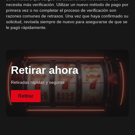
necesita más verificación. Utilizar un nuevo método de pago por
primera vez o no completar el proceso de verificación son
razones comunes de retrasos. Una vez que haya confirmado su
solicitud, revísela siempre de nuevo para asegurarse de que se
le pagó rápidamente.
Retirar ahora
Retiradas rápidas y seguras
Retirar