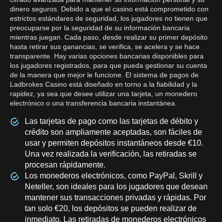
dinero seguros. Debido a que el casino está comprometido con
estrictos estándares de seguridad, los jugadores no tienen que
preocuparse por la seguridad de su información bancaria
mientras juegan. Cada paso, desde realizar su primer depósito
hasta retirar sus ganancias, se verifica, se acelera y se hace
transparente. Hay varias opciones bancarias disponibles para
los jugadores registrados, para que pueda gestionar su cuenta
de la manera que mejor le funcione. El sistema de pagos de
Ladbrokes Casino está diseñado en torno a la fiabilidad y la
rapidez, ya sea que desee utilizar una tarjeta, un monedero
electrónico o una transferencia bancaria instantánea.
Las tarjetas de pago como las tarjetas de débito y
crédito son ampliamente aceptadas, son fáciles de
usar y permiten depósitos instantáneos desde €10.
Una vez realizada la verificación, las retiradas se
procesan rápidamente.
Los monederos electrónicos, como PayPal, Skrill y
Neteller, son ideales para los jugadores que desean
mantener sus transacciones privadas y rápidas. Por
tan solo €20, los depósitos se pueden realizar de
inmediato. Las retiradas de monederos electrónicos