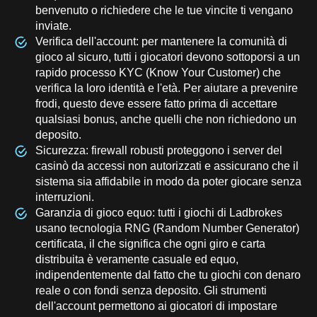
benvenuto o richiedere che le tue vincite ti vengano
inviate.
Verifica dell'account: per mantenere la comunità di
gioco al sicuro, tutti i giocatori devono sottoporsi a un
rapido processo KYC (Know Your Customer) che
verifica la loro identità e l'età. Per aiutare a prevenire
frodi, questo deve essere fatto prima di accettare
qualsiasi bonus, anche quelli che non richiedono un
deposito.
Sicurezza: firewall robusti proteggono i server del
casinò da accessi non autorizzati e assicurano che il
sistema sia affidabile in modo da poter giocare senza
interruzioni.
Garanzia di gioco equo: tutti i giochi di Ladbrokes
usano tecnologia RNG (Random Number Generator)
certificata, il che significa che ogni giro e carta
distribuita è veramente casuale ed equo,
indipendentemente dal fatto che tu giochi con denaro
reale o con fondi senza deposito. Gli strumenti
dell'account permettono ai giocatori di impostare