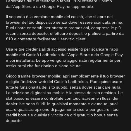
Ladbrokes dal tuo telefono o tablet. Puoi ottenere il primo
dall'App Store o da Google Play: un'app mobile.
Il secondo è la versione mobile del casinò, che si apre nel
browser del tuo dispositivo senza dover essere scaricata prima.
Puoi usare entrambi per ottenere promozioni, comprese le più
recenti senza deposito, effettuare depositi o prelievi a partire da
€10 e contattare facilmente il servizio clienti.
Usa le tue credenziali di accesso esistenti per scaricare l'app
mobile del Casinò Ladbrokes dall'Apple Store o da Google Play
e poi installarla. Le app vengono aggiornate regolarmente per
assicurarsi che funzionino e siano sicure.
Gioco tramite browser mobile: apri semplicemente il tuo browser
e digita l'indirizzo web del Casinò Ladbrokes. Puoi quindi usare
tutte le funzionalità del sito subito, senza dover scaricare nulla.
La selezione di giochi su mobile è la stessa del sito desktop. Le
slot possono essere controllate con touchscreen e i flussi dei
dealer live sono fluidi. In qualsiasi momento e ovunque, puoi
usare qualsiasi opzione di pagamento sicura per gestire i tuoi
crediti bonus e qualsiasi vincita da giri gratuiti o bonus senza
deposito.