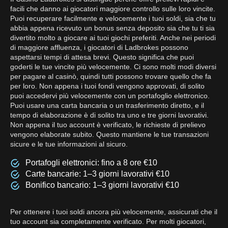
facili che danno ai giocatori maggiore controllo sulle loro vincite.
Puoi recuperare facilmente e velocemente i tuoi soldi, sia che tu
abbia appena ricevuto un bonus senza deposito sia che tu ti sia
divertito molto a giocare ai tuoi giochi preferiti. Anche nei periodi
di maggiore affluenza, i giocatori di Ladbrokes possono
aspettarsi tempi di attesa brevi. Questo significa che puoi
goderti le tue vincite più velocemente. Ci sono molti modi diversi
per pagare al casinò, quindi tutti possono trovare quello che fa
per loro. Non appena i tuoi fondi vengono approvati, di solito
puoi accedervi più velocemente con un portafoglio elettronico.
Puoi usare una carta bancaria o un trasferimento diretto, e il
tempo di elaborazione è di solito tra uno e tre giorni lavorativi.
Non appena il tuo account è verificato, le richieste di prelievo
vengono elaborate subito. Questo mantiene le tue transazioni
sicure e le tue informazioni al sicuro.
Portafogli elettronici: fino a 8 ore €10
Carte bancarie: 1–3 giorni lavorativi €10
Bonifico bancario: 1–3 giorni lavorativi €10
Per ottenere i tuoi soldi ancora più velocemente, assicurati che il
tuo account sia completamente verificato. Per molti giocatori,