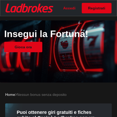
Accedi
Registrati
Insegui la Fortuna!
Gioca ora
Home
Nessun bonus senza deposito
Puoi ottenere giri gratuiti e fiches