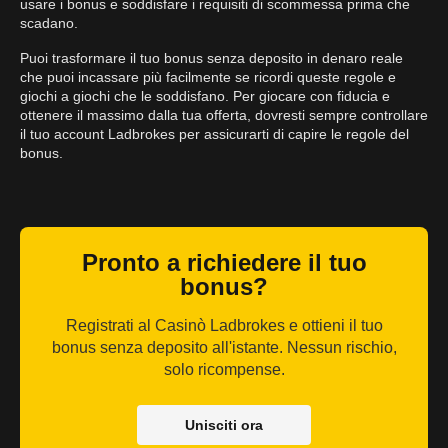
usare i bonus e soddisfare i requisiti di scommessa prima che
scadano.
Puoi trasformare il tuo bonus senza deposito in denaro reale
che puoi incassare più facilmente se ricordi queste regole e
giochi a giochi che le soddisfano. Per giocare con fiducia e
ottenere il massimo dalla tua offerta, dovresti sempre controllare
il tuo account Ladbrokes per assicurarti di capire le regole del
bonus.
Pronto a richiedere il tuo
bonus?
Registrati al Casinò Ladbrokes e ottieni il tuo
bonus senza deposito all'istante. Nessun rischio,
solo ricompense.
Unisciti ora