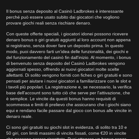
Il bonus senza deposito al Casinò Ladbrokes è interessante
perché può essere usato subito dai giocatori che vogliono
provare giochi reali senza rischiare denaro.
Con queste offerte speciali, i giocatori idonei possono ricevere
denaro bonus o giri gratuiti aggiunti al loro account non appena
si registrano, senza dover fare un deposito prima. In questo
modo, puoi davvero farti un'idea delle funzionalità, dei giochi e
del funzionamento del casinò fin dall'inizio. Al momento, i bonus
di benvenuto senza deposito del Casinò Ladbrokes vengono
aggiornati spesso, offrendo ai nuovi giocatori molte scelte
allettanti. Di solito vengono forniti con fiches o giri gratuiti e sono
pensati per aiutare i nuovi giocatori a familiarizzare con le slot e
i tavoli più popolari. La registrazione e, se necessario, la verifica
base dell'account sono tutto ciò che serve per l'attivazione, che
è semplice. Le vincite da questi bonus hanno requisiti di
scommessa e limiti di prelievo che assicurano che i giochi siano
equi e rendano facile passare dal gioco con bonus alle vincite in
denaro reale.
Ci sono giri gratuiti su giochi slot in evidenza, di solito tra 10 e
50 giri, con limiti massimi di vincita fissati, come €20 in vincite