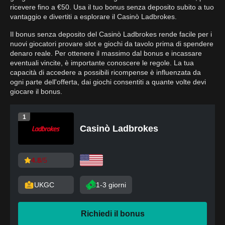
ricevere fino a €50. Usa il tuo bonus senza deposito subito a tuo
vantaggio e divertiti a esplorare il Casinò Ladbrokes.
Il bonus senza deposito del Casinò Ladbrokes rende facile per i
nuovi giocatori provare slot e giochi da tavolo prima di spendere
denaro reale. Per ottenere il massimo dal bonus e incassare
eventuali vincite, è importante conoscere le regole. La tua
capacità di accedere a possibili ricompense è influenzata da
ogni parte dell'offerta, dai giochi consentiti a quante volte devi
giocare il bonus.
1
Casinò Ladbrokes
4.8
/5
UKGC
1-3 giorni
Richiedi il bonus