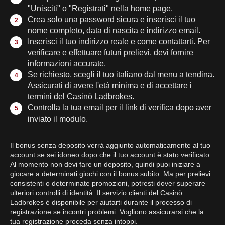
"Unisciti" o "Registrati" nella home page.
Crea solo una password sicura e inserisci il tuo
nome completo, data di nascita e indirizzo email.
Inserisci il tuo indirizzo reale e come contattarti. Per
verificare e effettuare futuri prelievi, devi fornire
informazioni accurate.
Se richiesto, scegli il tuo italiano dal menu a tendina.
Assicurati di avere l'età minima e di accettare i
termini del Casinò Ladbrokes.
Controlla la tua email per il link di verifica dopo aver
inviato il modulo.
Il bonus senza deposito verrà aggiunto automaticamente al tuo
account se sei idoneo dopo che il tuo account è stato verificato.
Al momento non devi fare un deposito, quindi puoi iniziare a
giocare a determinati giochi con il bonus subito. Ma per prelievi
consistenti o determinate promozioni, potresti dover superare
ulteriori controlli di identità. Il servizio clienti del Casinò
Ladbrokes è disponibile per aiutarti durante il processo di
registrazione se incontri problemi. Vogliono assicurarsi che la
tua registrazione proceda senza intoppi.