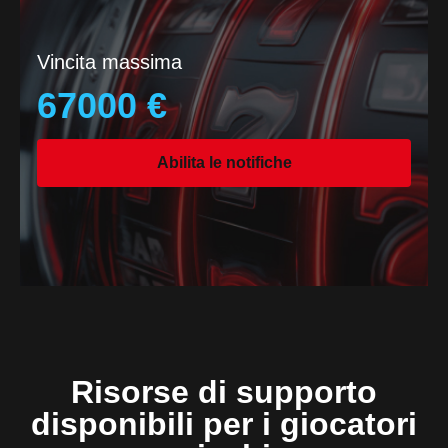
Vincita massima
67000 €
Abilita le notifiche
Risorse di supporto
disponibili per i giocatori