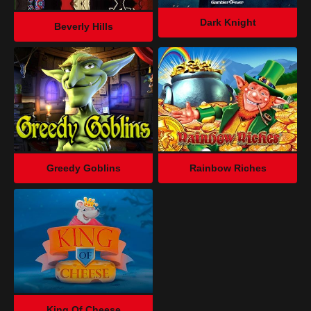
Dark Knight
Beverly Hills
Greedy Goblins
Rainbow Riches
King Of Cheese