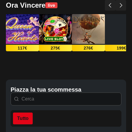
Ora Vincere
117€
275€
276€
199€
Piazza la tua scommessa
Tutto