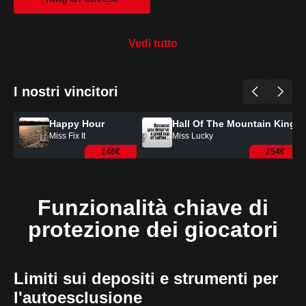
Vedi tutto
I nostri vincitori
Happy Hour
Hall Of The Mountain King
Miss Fix It
Miss Lucky
146€
254€
Funzionalità chiave di
protezione dei giocatori
Limiti sui depositi e strumenti per
l'autoesclusione