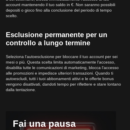
account mantenendo il tuo saldo in €. Non saranno possibili
depositi o gioco fino alla conclusione del periodo di tempo
scelto.
Esclusione permanente per un
controllo a lungo termine
Seleziona l'autoesclusione per bloccare il tuo account per sei
mesi o più. Questa scelta limita automaticamente l'accesso,
disabilita tutte le comunicazioni di marketing, blocca l'accesso
alle promozioni e impedisce ulteriori transazioni. Quando ti
autoescludi, tutti i tuoi abbonamenti attivi e le offerte bonus
vengono disattivati, dandoti tempo per riflettere e stare lontano
dalla tentazione.
Fai una pausa