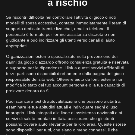
a rischio
Se riscontri difficoltà nel controllare l'attività di gioco o noti
modelli di spesa eccessiva, contatta immediatamente il team di
supporto dedicato tramite live chat, email o telefono. Il
personale è formato per fornire assistenza discreta e non
giudicante e può indirizzare gli utenti verso canali di aiuto
appropriati.
Organizzazioni esterne specializzate nella prevenzione dei
danni da gioco d'azzardo offrono consulenza gratuita e riservata
e supporto per le dipendenze. I link a questi servizi affidabili di
terze parti sono disponibili direttamente dalla pagina del gioco
responsabile del sito web. Ottenere aiuto da fonti esterne non
modifica lo stato del tuo account personale o la tua capacità di
prelevare denaro da €.
Puoi scaricare test di autovalutazione che possono aiutarti a
esaminare le tue abitudini attuali e individuare segni di uso
improprio. I link integrati alle linee di assistenza nazionali e ai
servizi di salute mentale in Italia assicurano che gli utenti
possano trovare aiuto rilevante per la loro area. Queste risorse
sono disponibili per tutti, che siano o meno connessi, il che