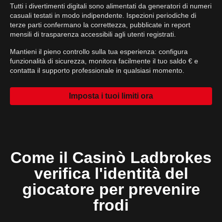
Tutti i divertimenti digitali sono alimentati da generatori di numeri
casuali testati in modo indipendente. Ispezioni periodiche di
terze parti confermano la correttezza, pubblicate in report
mensili di trasparenza accessibili agli utenti registrati.
Mantieni il pieno controllo sulla tua esperienza: configura
funzionalità di sicurezza, monitora facilmente il tuo saldo € e
contatta il supporto professionale in qualsiasi momento.
Imposta i tuoi limiti ora
Come il Casinò Ladbrokes
verifica l'identità del
giocatore per prevenire
frodi