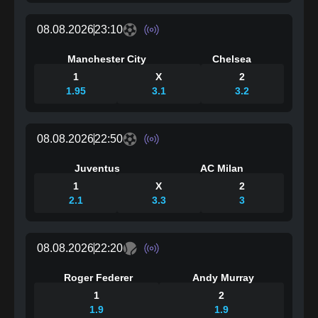
08.08.2026
23:10
Manchester City
Chelsea
1
X
2
1.95
3.1
3.2
08.08.2026
22:50
Juventus
AC Milan
1
X
2
2.1
3.3
3
08.08.2026
22:20
Roger Federer
Andy Murray
1
2
1.9
1.9