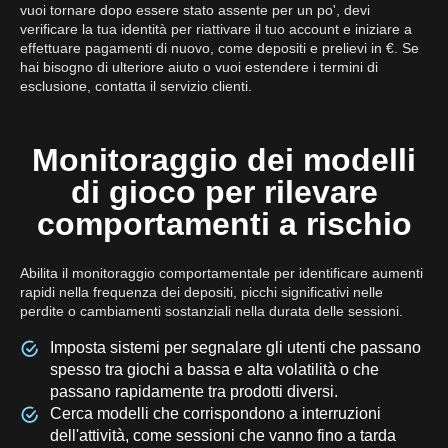
vuoi tornare dopo essere stato assente per un po', devi
verificare la tua identità per riattivare il tuo account e iniziare a
effettuare pagamenti di nuovo, come depositi e prelievi in €. Se
hai bisogno di ulteriore aiuto o vuoi estendere i termini di
esclusione, contatta il servizio clienti.
Monitoraggio dei modelli
di gioco per rilevare
comportamenti a rischio
Abilita il monitoraggio comportamentale per identificare aumenti
rapidi nella frequenza dei depositi, picchi significativi nelle
perdite o cambiamenti sostanziali nella durata delle sessioni.
Imposta sistemi per segnalare gli utenti che passano
spesso tra giochi a bassa e alta volatilità o che
passano rapidamente tra prodotti diversi.
Cerca modelli che corrispondono a interruzioni
dell'attività, come sessioni che vanno fino a tarda