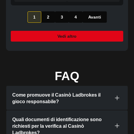
1
2
3
4
Avanti
Vedi altro
FAQ
Come promuove il Casinò Ladbrokes il
gioco responsabile?
Quali documenti di identificazione sono
richiesti per la verifica al Casinò
Ladbrokes?