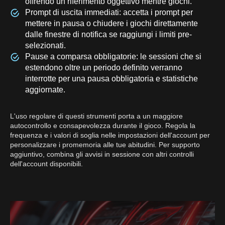
offrendo un riferimento oggettivo mentre giochi.
Prompt di uscita immediati: accetta i prompt per
mettere in pausa o chiudere i giochi direttamente
dalle finestre di notifica se raggiungi i limiti pre-
selezionati.
Pause a comparsa obbligatorie: le sessioni che si
estendono oltre un periodo definito verranno
interrotte per una pausa obbligatoria e statistiche
aggiornate.
L'uso regolare di questi strumenti porta a un maggiore
autocontrollo e consapevolezza durante il gioco. Regola la
frequenza e i valori di soglia nelle impostazioni dell'account per
personalizzare i promemoria alle tue abitudini. Per supporto
aggiuntivo, combina gli avvisi in sessione con altri controlli
dell'account disponibili.