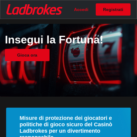
Accedi
Registrati
Insegui la Fortuna!
Gioca ora
Misure di protezione dei giocatori e
politiche di gioco sicuro del Casinò
Ladbrokes per un divertimento