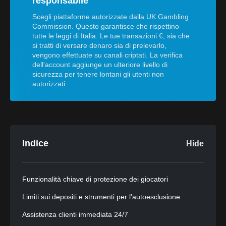
responsabile
Scegli piattaforme autorizzate dalla UK Gambling
Commission. Questo garantisce che rispettino
tutte le leggi di Italia. Le tue transazioni €, sia che
si tratti di versare denaro sia di prelevarlo,
vengono effettuate su canali criptati. La verifica
dell'account aggiunge un ulteriore livello di
sicurezza per tenere lontani gli utenti non
autorizzati.
Indice
Hide
Funzionalità chiave di protezione dei giocatori
Limiti sui depositi e strumenti per l'autoesclusione
Assistenza clienti immediata 24/7