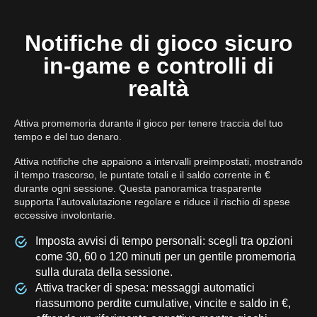
Notifiche di gioco sicuro
in-game e controlli di
realtà
Attiva promemoria durante il gioco per tenere traccia del tuo
tempo e del tuo denaro.
Attiva notifiche che appaiono a intervalli preimpostati, mostrando
il tempo trascorso, le puntate totali e il saldo corrente in €
durante ogni sessione. Questa panoramica trasparente
supporta l'autovalutazione regolare e riduce il rischio di spese
eccessive involontarie.
Imposta avvisi di tempo personali: scegli tra opzioni
come 30, 60 o 120 minuti per un gentile promemoria
sulla durata della sessione.
Attiva tracker di spesa: messaggi automatici
riassumono perdite cumulative, vincite e saldo in €,