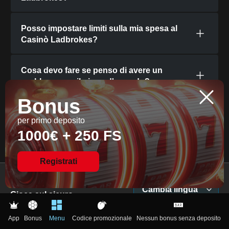
Posso impostare limiti sulla mia spesa al
Casinò Ladbrokes?
Cosa devo fare se penso di avere un
problema con il gioco d'azzardo?
Bonus
I miei dati personali e finanziari sono
per primo deposito
protetti al Casinò Ladbrokes?
1000€ + 250 FS
Registrati
Cambia lingua
Gioca sul sicuro
Se noti sintomi di dipendenza dal gioco d'azzardo, chiedi aiuto a
App
Bonus
Menu
Codice promozionale
Nessun bonus senza deposito
un professionista. Questo sito web è destinato agli utenti di età