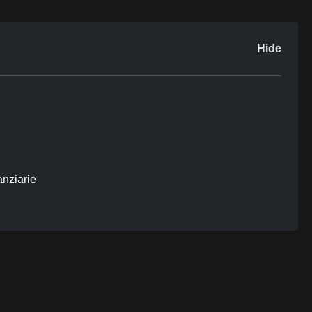
Hide
anziarie