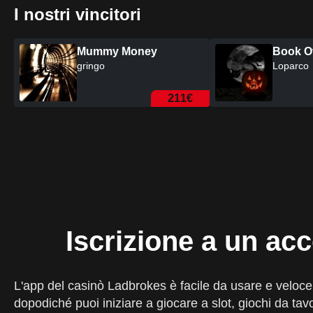
I nostri vincitori
Rome Warrior
Mummy
Xalion
gringo
227€
Iscrizione a un ac
L'app del casinò Ladbrokes è facile da usare e veloce
dopodiché puoi iniziare a giocare a slot, giochi da tav