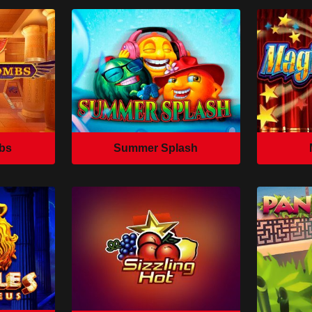
bs
Summer Splash