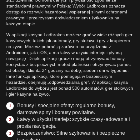
standardami prawnymi w Polska; Wybór Ladbrokes oznacza
dostęp do rozrywki hazardowej wspieranej silnymi ochronami
prawnymi i przejrzystym doświadczeniem użytkownika na
każdym etapie.
W aplikacji kasyna Ladbrokes możesz grać w wiele różnych gier
kasynowych, takich jak automaty, gry stołowe i gry z krupierem
na żywo. Możesz pobrać ją zarówno na urządzenia z
Androidem, jak i iOS, a ma łatwy w użyciu interfejs i płynną
nawigację. Dzięki aplikacji gracze mogą otrzymywać bonusy,
korzystać z bezpiecznych metod płatności i otrzymywać pomoc
od obsługi klienta 24 godziny na dobę, siedem dni w tygodniu.
Inne funkcje aplikacji, które pomagają w bezpiecznym
hazardzie, obejmują „odpowiedzialną grę”. W aplikacji kasyna
Ladbrokes do wyboru jest ponad 500 automatów, gier stołowych
i gier kasyna na żywo.
Bonusy i specjalne oferty: regularne bonusy,
darmowe spiny i bonusy powitalne.
Łatwy w użyciu interfejs: szybkie czasy ładowania i
prosta nawigacja.
Bezpieczeństwo: Silne szyfrowanie i bezpieczne
transakcje.