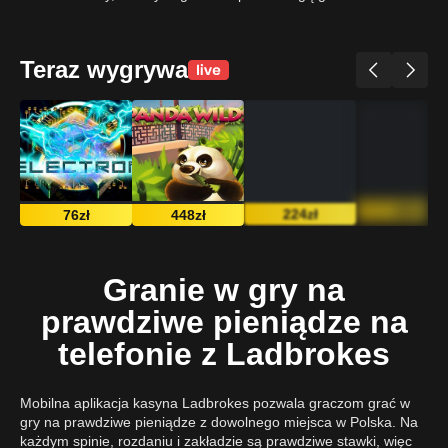
Teraz wygrywa
76zł
448zł
224zł
307zł
Granie w gry na
prawdziwe pieniądze na
telefonie z Ladbrokes
Mobilna aplikacja kasyna Ladbrokes pozwala graczom grać w
gry na prawdziwe pieniądze z dowolnego miejsca w Polska. Na
każdym spinie, rozdaniu i zakładzie są prawdziwe stawki, więc