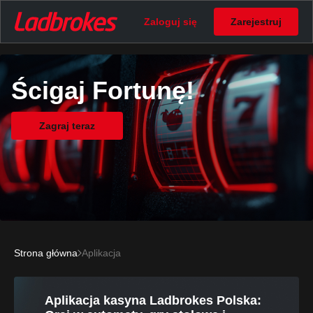
Zaloguj się
Zarejestruj
Ścigaj Fortunę!
Zagraj teraz
Strona główna
Aplikacja
Aplikacja kasyna Ladbrokes Polska: