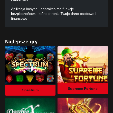
Ladbrokes
Aplikacja kasyna Ladbrokes ma funkcje
bezpieczeństwa, które chronią Twoje dane osobowe i
finansowe
Informacje o licencjach i zasadach kasyna Ladbrokes
Najlepsze gry
Supreme Fortune
Spectrum