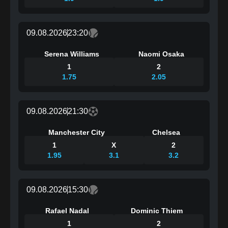
09.08.2026
23:20
Serena Williams
Naomi Osaka
1
2
1.75
2.05
09.08.2026
21:30
Manchester City
Chelsea
1
X
2
1.95
3.1
3.2
09.08.2026
15:30
Rafael Nadal
Dominic Thiem
1
2