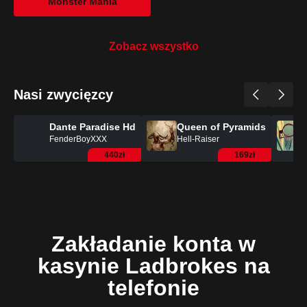
Monster Mania
Zobacz wszystko
Nasi zwycięzcy
Dante Paradise Hd
Queen of Pyramids
FenderBoyXXX
Hell-Raiser
440zł
169zł
Zakładanie konta w
kasynie Ladbrokes na
telefonie