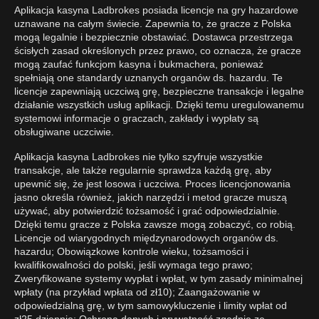
Aplikacja kasyna Ladbrokes posiada licencje na gry hazardowe
uznawane na całym świecie. Zapewnia to, że gracze z Polska
mogą legalnie i bezpiecznie obstawiać. Dostawca przestrzega
ścisłych zasad określonych przez prawo, co oznacza, że gracze
mogą zaufać funkcjom kasyna i bukmachera, ponieważ
spełniają one standardy uznanych organów ds. hazardu. Te
licencje zapewniają uczciwą grę, bezpieczne transakcje i legalne
działanie wszystkich usług aplikacji. Dzięki temu uregulowanemu
systemowi informacje o graczach, zakłady i wypłaty są
obsługiwane uczciwie.
Aplikacja kasyna Ladbrokes nie tylko szyfruje wszystkie
transakcje, ale także regularnie sprawdza każdą grę, aby
upewnić się, że jest losowa i uczciwa. Proces licencjonowania
jasno określa również, jakich narzędzi i metod gracze muszą
używać, aby potwierdzić tożsamość i grać odpowiedzialnie.
Dzięki temu gracze z Polska zawsze mogą zobaczyć, co robią.
Licencje od wiarygodnych międzynarodowych organów ds.
hazardu; Obowiązkowe kontrole wieku, tożsamości i
kwalifikowalności do polski, jeśli wymaga tego prawo;
Zweryfikowane systemy wypłat i wpłat, w tym zasady minimalnej
wpłaty (na przykład wpłata od zł10); Zaangażowanie w
odpowiedzialną grę, w tym samowykluczenie i limity wpłat od
zł25 dziennie; Ochrona danych i prywatność zgodnie ze