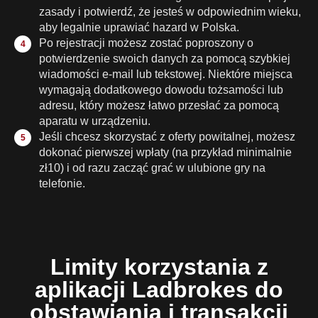
zasady i potwierdź, że jesteś w odpowiednim wieku,
aby legalnie uprawiać hazard w Polska.
Po rejestracji możesz zostać poproszony o
potwierdzenie swoich danych za pomocą szybkiej
wiadomości e-mail lub tekstowej. Niektóre miejsca
wymagają dodatkowego dowodu tożsamości lub
adresu, który możesz łatwo przesłać za pomocą
aparatu w urządzeniu.
Jeśli chcesz skorzystać z oferty powitalnej, możesz
dokonać pierwszej wpłaty (na przykład minimalnie
zł10) i od razu zacząć grać w ulubione gry na
telefonie.
Limity korzystania z
aplikacji Ladbrokes do
obstawiania i transakcji