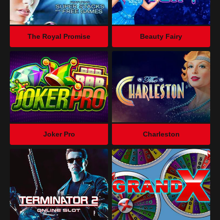
The Royal Promise
Beauty Fairy
Joker Pro
Charleston