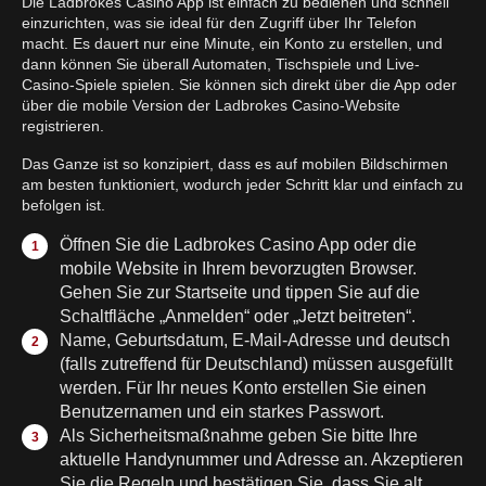
Die Ladbrokes Casino App ist einfach zu bedienen und schnell
einzurichten, was sie ideal für den Zugriff über Ihr Telefon
macht. Es dauert nur eine Minute, ein Konto zu erstellen, und
dann können Sie überall Automaten, Tischspiele und Live-
Casino-Spiele spielen. Sie können sich direkt über die App oder
über die mobile Version der Ladbrokes Casino-Website
registrieren.
Das Ganze ist so konzipiert, dass es auf mobilen Bildschirmen
am besten funktioniert, wodurch jeder Schritt klar und einfach zu
befolgen ist.
Öffnen Sie die Ladbrokes Casino App oder die
mobile Website in Ihrem bevorzugten Browser.
Gehen Sie zur Startseite und tippen Sie auf die
Schaltfläche „Anmelden“ oder „Jetzt beitreten“.
Name, Geburtsdatum, E-Mail-Adresse und deutsch
(falls zutreffend für Deutschland) müssen ausgefüllt
werden. Für Ihr neues Konto erstellen Sie einen
Benutzernamen und ein starkes Passwort.
Als Sicherheitsmaßnahme geben Sie bitte Ihre
aktuelle Handynummer und Adresse an. Akzeptieren
Sie die Regeln und bestätigen Sie, dass Sie alt