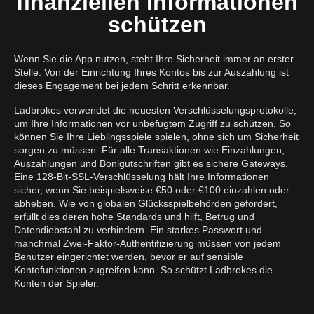
finanziellen Informationen
schützen
Wenn Sie die App nutzen, steht Ihre Sicherheit immer an erster
Stelle. Von der Einrichtung Ihres Kontos bis zur Auszahlung ist
dieses Engagement bei jedem Schritt erkennbar.
Ladbrokes verwendet die neuesten Verschlüsselungsprotokolle,
um Ihre Informationen vor unbefugtem Zugriff zu schützen. So
können Sie Ihre Lieblingsspiele spielen, ohne sich um Sicherheit
sorgen zu müssen. Für alle Transaktionen wie Einzahlungen,
Auszahlungen und Bonigutschriften gibt es sichere Gateways.
Eine 128-Bit-SSL-Verschlüsselung hält Ihre Informationen
sicher, wenn Sie beispielsweise €50 oder €100 einzahlen oder
abheben. Wie von globalen Glücksspielbehörden gefordert,
erfüllt dies deren hohe Standards und hilft, Betrug und
Datendiebstahl zu verhindern. Ein starkes Passwort und
manchmal Zwei-Faktor-Authentifizierung müssen von jedem
Benutzer eingerichtet werden, bevor er auf sensible
Kontofunktionen zugreifen kann. So schützt Ladbrokes die
Konten der Spieler.