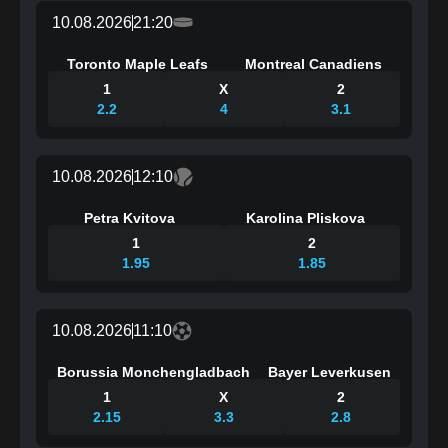
10.08.2026
21:20
Toronto Maple Leafs
Montreal Canadiens
1
X
2
2.2
4
3.1
10.08.2026
12:10
Petra Kvitova
Karolina Pliskova
1
2
1.95
1.85
10.08.2026
11:10
Borussia Monchengladbach
Bayer Leverkusen
1
X
2
2.15
3.3
2.8