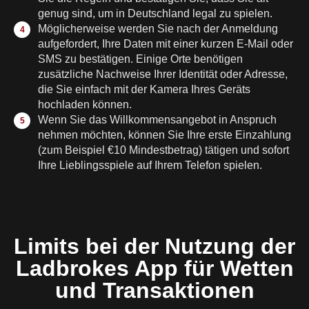
genug sind, um in Deutschland legal zu spielen.
Möglicherweise werden Sie nach der Anmeldung
aufgefordert, Ihre Daten mit einer kurzen E-Mail oder
SMS zu bestätigen. Einige Orte benötigen
zusätzliche Nachweise Ihrer Identität oder Adresse,
die Sie einfach mit der Kamera Ihres Geräts
hochladen können.
Wenn Sie das Willkommensangebot in Anspruch
nehmen möchten, können Sie Ihre erste Einzahlung
(zum Beispiel €10 Mindestbetrag) tätigen und sofort
Ihre Lieblingsspiele auf Ihrem Telefon spielen.
Limits bei der Nutzung der
Ladbrokes App für Wetten
und Transaktionen