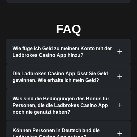
FAQ
Wie füge ich Geld zu meinem Konto mit der
Ladbrokes Casino App hinzu?
Die Ladbrokes Casino App lässt Sie Geld
gewinnen. Wie erhalte ich mein Geld?
Was sind die Bedingungen des Bonus für
Personen, die die Ladbrokes Casino App
noch nie genutzt haben?
Können Personen in Deutschland die