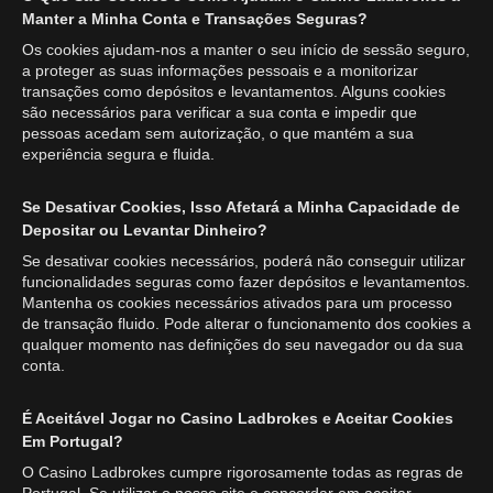
Manter a Minha Conta e Transações Seguras?
Os cookies ajudam-nos a manter o seu início de sessão seguro,
a proteger as suas informações pessoais e a monitorizar
transações como depósitos e levantamentos. Alguns cookies
são necessários para verificar a sua conta e impedir que
pessoas acedam sem autorização, o que mantém a sua
experiência segura e fluida.
Se Desativar Cookies, Isso Afetará a Minha Capacidade de
Depositar ou Levantar Dinheiro?
Se desativar cookies necessários, poderá não conseguir utilizar
funcionalidades seguras como fazer depósitos e levantamentos.
Mantenha os cookies necessários ativados para um processo
de transação fluido. Pode alterar o funcionamento dos cookies a
qualquer momento nas definições do seu navegador ou da sua
conta.
É Aceitável Jogar no Casino Ladbrokes e Aceitar Cookies
Em Portugal?
O Casino Ladbrokes cumpre rigorosamente todas as regras de