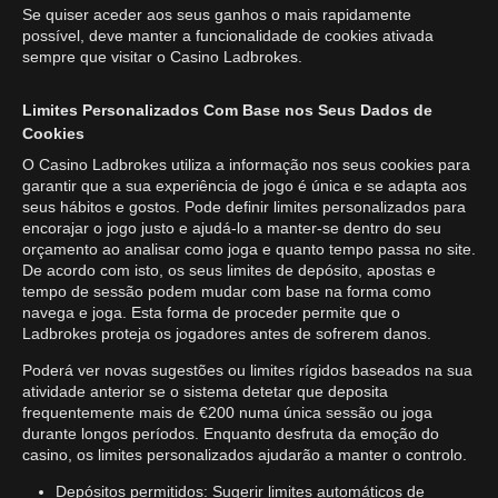
Se quiser aceder aos seus ganhos o mais rapidamente
possível, deve manter a funcionalidade de cookies ativada
sempre que visitar o Casino Ladbrokes.
Limites Personalizados Com Base nos Seus Dados de
Cookies
O Casino Ladbrokes utiliza a informação nos seus cookies para
garantir que a sua experiência de jogo é única e se adapta aos
seus hábitos e gostos. Pode definir limites personalizados para
encorajar o jogo justo e ajudá-lo a manter-se dentro do seu
orçamento ao analisar como joga e quanto tempo passa no site.
De acordo com isto, os seus limites de depósito, apostas e
tempo de sessão podem mudar com base na forma como
navega e joga. Esta forma de proceder permite que o
Ladbrokes proteja os jogadores antes de sofrerem danos.
Poderá ver novas sugestões ou limites rígidos baseados na sua
atividade anterior se o sistema detetar que deposita
frequentemente mais de €200 numa única sessão ou joga
durante longos períodos. Enquanto desfruta da emoção do
casino, os limites personalizados ajudarão a manter o controlo.
Depósitos permitidos: Sugerir limites automáticos de