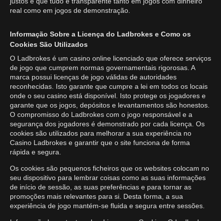
justos e que tudo é transparente tanto em jogos com dinheiro
real como em jogos de demonstração.
Informação Sobre a Licença do Ladbrokes e Como os
Cookies São Utilizados
O Ladbrokes é um casino online licenciado que oferece serviços
de jogo que cumprem normas governamentais rigorosas. A
marca possui licenças de jogo válidas de autoridades
reconhecidas. Isto garante que cumpre a lei em todos os locais
onde o seu casino está disponível. Isto protege os jogadores e
garante que os jogos, depósitos e levantamentos são honestos.
O compromisso do Ladbrokes com o jogo responsável e a
segurança dos jogadores é demonstrado por cada licença. Os
cookies são utilizados para melhorar a sua experiência no
Casino Ladbrokes e garantir que o site funciona de forma
rápida e segura.
Os cookies são pequenos ficheiros que os websites colocam no
seu dispositivo para lembrar coisas como as suas informações
de início de sessão, as suas preferências e para tornar as
promoções mais relevantes para si. Desta forma, a sua
experiência de jogo mantém-se fluida e segura entre sessões.