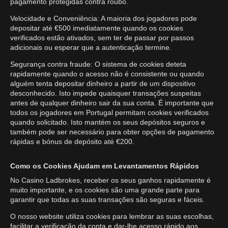
pagamento protegidas contra roubo.
Velocidade e Conveniência: A maioria dos jogadores pode
depositar até €500 imediatamente quando os cookies
verificados estão ativados, sem ter de passar por passos
adicionais ou esperar que a autenticação termine.
Segurança contra fraude: O sistema de cookies deteta
rapidamente quando o acesso não é consistente ou quando
alguém tenta depositar dinheiro a partir de um dispositivo
desconhecido. Isto impede quaisquer transações suspeitas
antes de qualquer dinheiro sair da sua conta. É importante que
todos os jogadores em Portugal permitam cookies verificados
quando solicitado. Isto mantém os seus depósitos seguros e
também pode ser necessário para obter opções de pagamento
rápidas e bónus de depósito até €200.
Como os Cookies Ajudam em Levantamentos Rápidos
No Casino Ladbrokes, receber os seus ganhos rapidamente é
muito importante, e os cookies são uma grande parte para
garantir que todas as suas transações são seguras e fáceis.
O nosso website utiliza cookies para lembrar as suas escolhas,
facilitar a verificação da conta e dar-lhe acesso rápido aos