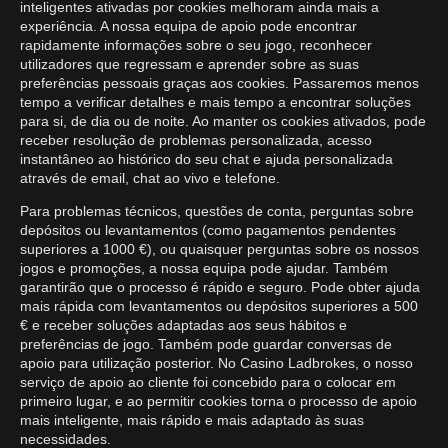
inteligentes ativadas por cookies melhoram ainda mais a
experiência. A nossa equipa de apoio pode encontrar
rapidamente informações sobre o seu jogo, reconhecer
utilizadores que regressam e aprender sobre as suas
preferências pessoais graças aos cookies. Passaremos menos
tempo a verificar detalhes e mais tempo a encontrar soluções
para si, de dia ou de noite. Ao manter os cookies ativados, pode
receber resolução de problemas personalizada, acesso
instantâneo ao histórico do seu chat e ajuda personalizada
através de email, chat ao vivo e telefone.
Para problemas técnicos, questões de conta, perguntas sobre
depósitos ou levantamentos (como pagamentos pendentes
superiores a 1000 €), ou quaisquer perguntas sobre os nossos
jogos e promoções, a nossa equipa pode ajudar. Também
garantirão que o processo é rápido e seguro. Pode obter ajuda
mais rápida com levantamentos ou depósitos superiores a 500
€ e receber soluções adaptadas aos seus hábitos e
preferências de jogo. Também pode guardar conversas de
apoio para utilização posterior. No Casino Ladbrokes, o nosso
serviço de apoio ao cliente foi concebido para o colocar em
primeiro lugar, e ao permitir cookies torna o processo de apoio
mais inteligente, mais rápido e mais adaptado às suas
necessidades.