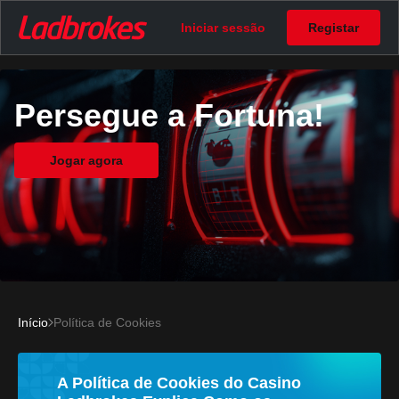
Iniciar sessão
Registar
Persegue a Fortuna!
Jogar agora
Início
Política de Cookies
A Política de Cookies do Casino