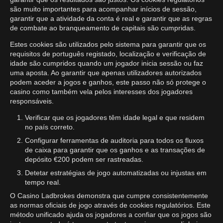
são muito importantes para acompanhar inícios de sessão,
garantir que a atividade da conta é real e garantir que as regras
de combate ao branqueamento de capitais são cumpridas.
Estes cookies são utilizados pelo sistema para garantir que os
requisitos de português registado, localização e verificação de
idade são cumpridos quando um jogador inicia sessão ou faz
uma aposta. Ao garantir que apenas utilizadores autorizados
podem aceder a jogos e ganhos, este passo não só protege o
casino como também vela pelos interesses dos jogadores
responsáveis.
Verificar que os jogadores têm idade legal e que residem
no país correto.
Configurar ferramentas de auditoria para todos os fluxos
de caixa para garantir que os ganhos e as transações de
depósito €200 podem ser rastreadas.
Detetar estratégias de jogo automatizadas ou injustas em
tempo real.
O Casino Ladbrokes demonstra que cumpre consistentemente
as normas oficiais de jogo através de cookies regulatórios. Este
método unificado ajuda os jogadores a confiar que os jogos são