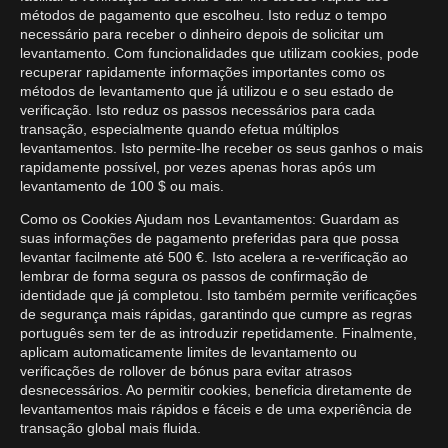
métodos de pagamento que escolheu. Isto reduz o tempo
necessário para receber o dinheiro depois de solicitar um
levantamento. Com funcionalidades que utilizam cookies, pode
recuperar rapidamente informações importantes como os
métodos de levantamento que já utilizou e o seu estado de
verificação. Isto reduz os passos necessários para cada
transação, especialmente quando efetua múltiplos
levantamentos. Isto permite-lhe receber os seus ganhos o mais
rapidamente possível, por vezes apenas horas após um
levantamento de 100 $ ou mais.
Como os Cookies Ajudam nos Levantamentos: Guardam as
suas informações de pagamento preferidas para que possa
levantar facilmente até 500 €. Isto acelera a re-verificação ao
lembrar de forma segura os passos de confirmação de
identidade que já completou. Isto também permite verificações
de segurança mais rápidas, garantindo que cumpre as regras
português sem ter de as introduzir repetidamente. Finalmente,
aplicam automaticamente limites de levantamento ou
verificações de rollover de bónus para evitar atrasos
desnecessários. Ao permitir cookies, beneficia diretamente de
levantamentos mais rápidos e fáceis e de uma experiência de
transação global mais fluida.