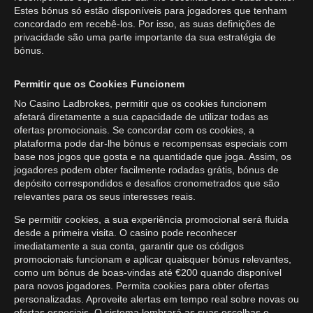
Estes bónus só estão disponíveis para jogadores que tenham
concordado em recebê-los. Por isso, as suas definições de
privacidade são uma parte importante da sua estratégia de
bónus.
Permitir que os Cookies Funcionem
No Casino Ladbrokes, permitir que os cookies funcionem
afetará diretamente a sua capacidade de utilizar todas as
ofertas promocionais. Se concordar com os cookies, a
plataforma pode dar-lhe bónus e recompensas especiais com
base nos jogos que gosta e na quantidade que joga. Assim, os
jogadores podem obter facilmente rodadas grátis, bónus de
depósito correspondidos e desafios cronometrados que são
relevantes para os seus interesses reais.
Se permitir cookies, a sua experiência promocional será fluida
desde a primeira visita. O casino pode reconhecer
imediatamente a sua conta, garantir que os códigos
promocionais funcionam e aplicar quaisquer bónus relevantes,
como um bónus de boas-vindas até €200 quando disponível
para novos jogadores. Permita cookies para obter ofertas
personalizadas. Aproveite alertas em tempo real sobre novas ou
ofertas especiais. O sistema lembrará as suas escolhas e