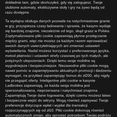
dokładnie tam, gdzie skończyłeś, gdy się zalogujesz. Twoje
ulubione automaty, ekskluzywne stoły i gry na żywo będą od
razu dostępne.
Ta wydajna obsługa danych pozwala na natychmiastowe granie
w gry, przyspiesza czasy ładowania i sprawia, że kasyno wydaje
się bardziej znajome, niezależnie od tego, skąd grasz w Polska.
Zoptymalizowane pliki cookie zapewniają płynne przełączanie
między grami, więc nie musisz za każdym razem wprowadzać
swoich danych uwierzytelniających ani zmieniać ustawień
wyświetlania. Nadal możesz korzystać z preferowanego języka,
metod płatności i ustawień strefy czasowej po tych małych, ale
potężnych ulepszeniach. Dzięki temu sesje mobilne są
wygodniejsze i bezpieczniejsze. Niezawodne pliki cookie mogą
nawet pomóc w zapamiętywaniu aktualnych promocji i śledzeniu
wymagań, na przykład zapamiętując bonus do zł200, aby nigdy
nie przegapić oferty. Inteligentne pliki cookie w kasynie
Ladbrokes zapewniają, że każda sesja mobilna jest
spersonalizowana, nieprzerwana i natychmiast znajoma.
Zapamiętują Twoje dane logowania, dzięki czemu możesz łatwo
i bezpiecznie wejść do witryny. Mogą również zapisywać Twoje
preferencje dotyczące wpłat i wypłat dla transakcji
rozpoczynających się od zł10. Pliki cookie dokonują również
automatycznych zmian, aby sprostać potrzebom Twojej podróży