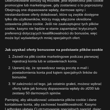
Ukierunkowane bonusy są możliwe, jeśli wybierzesz pliki cookie
promocyjne lub marketingowe, gdy zostaniesz o to poproszony.
Obejmują one dopasowane wpłaty, darmowe spiny i
niestandardowe oferty doładowań, które są zwykle dostępne
tylko dla użytkowników, którzy mają włączone określone
ustawienia plików cookie. Jeśli nie zaakceptujesz tych plików
cookie, kasyno nie będzie w stanie zapamiętać krytycznych
preferencji dotyczących kwalifikowalności do bonusów, więc
może być wyświetlanych mniej specjalnych ofert.
Jak uzyskać oferty bonusowe na podstawie plików cookie
Zezwól na pliki cookie marketingowe podczas pierwszej
rejestracji konta lub w ustawieniach konta.
Upewnij się, że sprawdzasz swoją pocztę e-mail i
powiadomienia konta pod kątem specjalnych linków do
bonusów.
W zależności od tego, jak ostatnio grałeś, możesz wybrać
oferty takie jak bonusy dopasowania wpłaty do zł200 lub
zestawy 50 darmowych spinów.
Pamiętaj, aby aktualizować ustawienia plików cookie i dane
kontaktowe konta, aby zachować kwalifikowalność. Kasyno
Ladbrokes ułatwia Ci otrzymywanie specjalnych nagród, dając