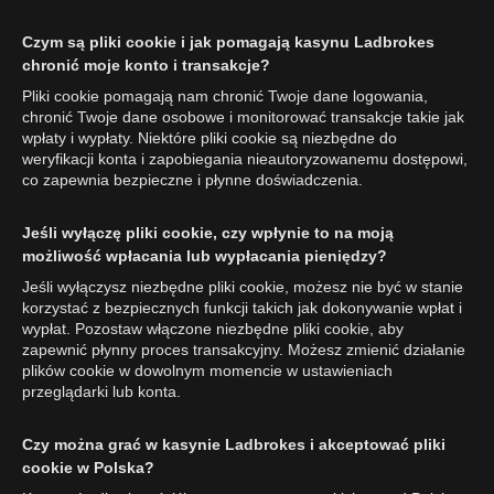
Czym są pliki cookie i jak pomagają kasynu Ladbrokes
chronić moje konto i transakcje?
Pliki cookie pomagają nam chronić Twoje dane logowania,
chronić Twoje dane osobowe i monitorować transakcje takie jak
wpłaty i wypłaty. Niektóre pliki cookie są niezbędne do
weryfikacji konta i zapobiegania nieautoryzowanemu dostępowi,
co zapewnia bezpieczne i płynne doświadczenia.
Jeśli wyłączę pliki cookie, czy wpłynie to na moją
możliwość wpłacania lub wypłacania pieniędzy?
Jeśli wyłączysz niezbędne pliki cookie, możesz nie być w stanie
korzystać z bezpiecznych funkcji takich jak dokonywanie wpłat i
wypłat. Pozostaw włączone niezbędne pliki cookie, aby
zapewnić płynny proces transakcyjny. Możesz zmienić działanie
plików cookie w dowolnym momencie w ustawieniach
przeglądarki lub konta.
Czy można grać w kasynie Ladbrokes i akceptować pliki
cookie w Polska?