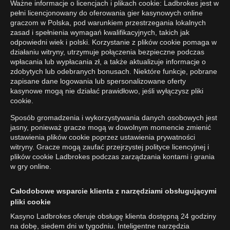
Ważne informacje o licencjach i plikach cookie: Ladbrokes jest w
pełni licencjonowany do oferowania gier kasynowych online
graczom w Polska, pod warunkiem przestrzegania lokalnych
zasad i spełnienia wymagań kwalifikacyjnych, takich jak
odpowiedni wiek i polski. Korzystanie z plików cookie pomaga w
działaniu witryny, utrzymuje połączenia bezpieczne podczas
wpłacania lub wypłacania zł, a także aktualizuje informacje o
zdobytych lub odebranych bonusach. Niektóre funkcje, pobrane
zapisane dane logowania lub spersonalizowane oferty
kasynowe mogą nie działać prawidłowo, jeśli wyłączysz pliki
cookie.
Sposób gromadzenia i wykorzystywania danych osobowych jest
jasny, ponieważ gracze mogą w dowolnym momencie zmienić
ustawienia plików cookie poprzez ustawienia prywatności
witryny. Gracze mogą zaufać przejrzystej polityce licencyjnej i
plików cookie Ladbrokes podczas zarządzania kontami i grania
w gry online.
Całodobowe wsparcie klienta z narzędziami obsługującymi
pliki cookie
Kasyno Ladbrokes oferuje obsługę klienta dostępną 24 godziny
na dobę, siedem dni w tygodniu. Inteligentne narzędzia