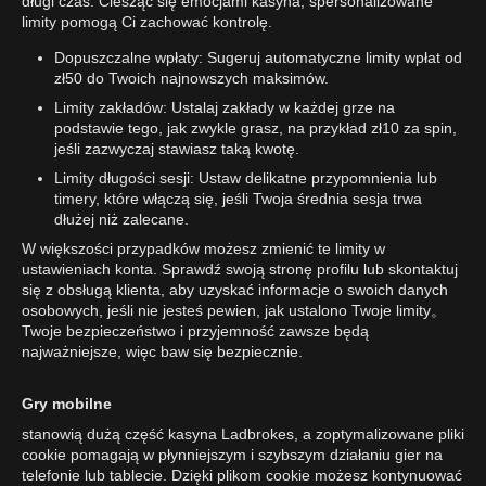
długi czas. Ciesząc się emocjami kasyna, spersonalizowane
limity pomogą Ci zachować kontrolę.
Dopuszczalne wpłaty: Sugeruj automatyczne limity wpłat od
zł50 do Twoich najnowszych maksimów.
Limity zakładów: Ustalaj zakłady w każdej grze na
podstawie tego, jak zwykle grasz, na przykład zł10 za spin,
jeśli zazwyczaj stawiasz taką kwotę.
Limity długości sesji: Ustaw delikatne przypomnienia lub
timery, które włączą się, jeśli Twoja średnia sesja trwa
dłużej niż zalecane.
W większości przypadków możesz zmienić te limity w
ustawieniach konta. Sprawdź swoją stronę profilu lub skontaktuj
się z obsługą klienta, aby uzyskać informacje o swoich danych
osobowych, jeśli nie jesteś pewien, jak ustalono Twoje limity。
Twoje bezpieczeństwo i przyjemność zawsze będą
najważniejsze, więc baw się bezpiecznie.
Gry mobilne
stanowią dużą część kasyna Ladbrokes, a zoptymalizowane pliki
cookie pomagają w płynniejszym i szybszym działaniu gier na
telefonie lub tablecie. Dzięki plikom cookie możesz kontynuować