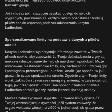
wypłat oraz płynniejszego ogólnego doświadczenia
transakcyjnego.
Jeśli chcesz jak najszybciej uzyskać dostęp do swoich
wygranych, powinieneś za każdym razem pozostawiać funkcję
plików cookie włączoną podczas odwiedzania kasyna
Ladbrokes.
Spersonalizowane limity na podstawie danych z plików
cookie
Kasyno Ladbrokes wykorzystuje informacje zawarte w Twoich
plikach cookie, aby zapewnić, że Twoje doświadczenia z gry są
unikalne i dostosowane do Twoich nawyków i upodobań. Może
ustanawiać niestandardowe limity, aby zachęcać do uczciwej gry
i pomagać w przestrzeganiu budżetu, analizując sposób, w jaki
grasz i ile czasu spędzasz na stronie. Zgodnie z tym Twoje limity
wpłat, zakładów i czasu sesji mogą się zmieniać w zależności od
tego, jak przeglądasz i grasz. Ten sposób działania pozwala
Ladbrokes chronić graczy, zanim jeszcze doznają szkody.
Możesz zobaczyć nowe sugestie lub twarde limity oparte na
Twojej wcześniejszej aktywności, jeśli system zauważy, że
często wpłacasz więcej niż zł200 w jednej sesji lub grasz przez