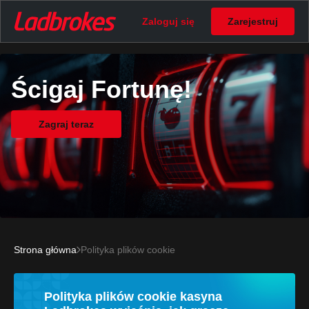
Zaloguj się
Zarejestruj
Ścigaj Fortunę!
Zagraj teraz
Strona główna
Polityka plików cookie
Polityka plików cookie kasyna