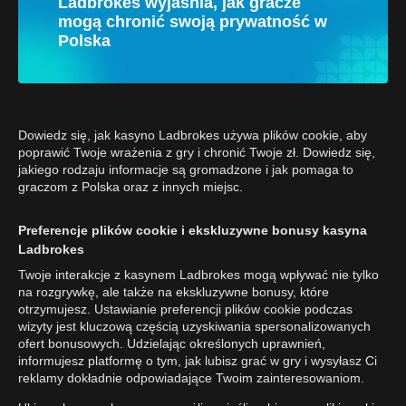
Ladbrokes wyjaśnia, jak gracze
mogą chronić swoją prywatność w
Polska
Dowiedz się, jak kasyno Ladbrokes używa plików cookie, aby
poprawić Twoje wrażenia z gry i chronić Twoje zł. Dowiedz się,
jakiego rodzaju informacje są gromadzone i jak pomaga to
graczom z Polska oraz z innych miejsc.
Preferencje plików cookie i ekskluzywne bonusy kasyna
Ladbrokes
Twoje interakcje z kasynem Ladbrokes mogą wpływać nie tylko
na rozgrywkę, ale także na ekskluzywne bonusy, które
otrzymujesz. Ustawianie preferencji plików cookie podczas
wizyty jest kluczową częścią uzyskiwania spersonalizowanych
ofert bonusowych. Udzielając określonych uprawnień,
informujesz platformę o tym, jak lubisz grać w gry i wysyłasz Ci
reklamy dokładnie odpowiadające Twoim zainteresowaniom.