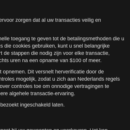
ervoor zorgen dat al uw transacties veilig en
elle toegang te geven tot de betalingsmethoden die u
s die cookies gebruiken, kunt u snel belangrijke
 de stappen die nodig zijn voor elke transactie,
lechts uren na een opname van $100 of meer.
opnemen. Dit versnelt herverificatie door de
ontroles mogelijk, zodat u zich aan Nederlands regels
over controles toe om onnodige vertragingen te
ere algehele transactie-ervaring.
o bezoekt ingeschakeld laten.