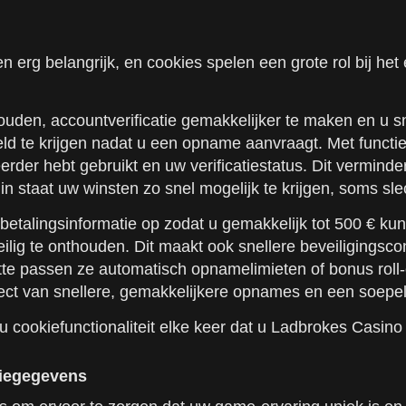
n erg belangrijk, en cookies spelen een grote rol bij het 
uden, accountverificatie gemakkelijker te maken en u sn
geld te krijgen nadat u een opname aanvraagt. Met functie
er hebt gebruikt en uw verificatiestatus. Dit vermindert
in staat uw winsten zo snel mogelijk te krijgen, soms s
alingsinformatie op zodat u gemakkelijk tot 500 € kunt 
veilig te onthouden. Dit maakt ook snellere beveiligingsc
tte passen ze automatisch opnamelimieten of bonus roll-
rect van snellere, gemakkelijkere opnames en een soepel
 u cookiefunctionaliteit elke keer dat u Ladbrokes Casin
kiegegevens