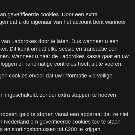
an geverifieerde cookies. Door een extra
orgen dat u de eigenaar van het account bent wanneer
s van Ladbrokes door te laten. Dus wanneer u een
iker. Dit komt omdat elke sessie en transactie een
kennen. Wanneer u naar de Ladbrokes-kassa gaat en uw
 loggen of handmatige controles hoeft uit te voeren.
en cookies ervoor dat uw informatie via veilige,
jn ingeschakeld, zonder extra stappen te hoeven
obeert geld te storten vanaf een apparaat dat ze niet
 in Nederland om geverifieerde cookies toe te staan
s en stortingsbonussen tot €200 te krijgen.