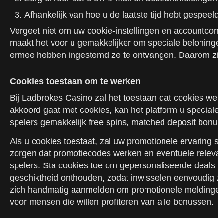
Afhankelijk van hoe u de laatste tijd hebt gespee
Vergeet niet om uw cookie-instellingen en accountco
maakt het voor u gemakkelijker om speciale beloninge
ermee hebben ingestemd ze te ontvangen. Daarom zijn
Cookies toestaan om te werken
Bij Ladbrokes Casino zal het toestaan dat cookies we
akkoord gaat met cookies, kan het platform u specia
spelers gemakkelijk free spins, matched deposit bonus
Als u cookies toestaat, zal uw promotionele ervaring
zorgen dat promotiecodes werken en eventuele relev
spelers. Sta cookies toe om gepersonaliseerde deals 
geschiktheid onthouden, zodat inwisselen eenvoudig z
zich handmatig aanmelden om promotionele meldingen
voor mensen die willen profiteren van alle bonussen.