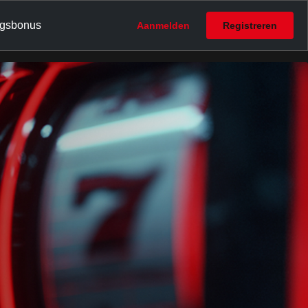
ngsbonus
Aanmelden
Registreren