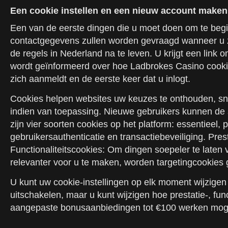
Een cookie instellen en een nieuw account maken
Een van de eerste dingen die u moet doen om te beg
contactgegevens zullen worden gevraagd wanneer u z
de regels in Nederland na te leven. U krijgt een link 
wordt geïnformeerd over hoe Ladbrokes Casino cookies
zich aanmeldt en de eerste keer dat u inlogt.
Cookies helpen websites uw keuzes te onthouden, sne
indien van toepassing. Nieuwe gebruikers kunnen de 
zijn vier soorten cookies op het platform: essentieel, p
gebruikersauthenticatie en transactiebeveiliging. Pre
Functionaliteitscookies: Om dingen soepeler te laten 
relevanter voor u te maken, worden targetingcookies g
U kunt uw cookie-instellingen op elk moment wijzigen 
uitschakelen, maar u kunt wijzigen hoe prestatie-, fu
aangepaste bonusaanbiedingen tot €100 werken mogeli