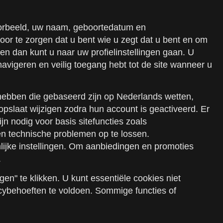
oorbeeld, uw naam, geboortedatum en
r te zorgen dat u bent wie u zegt dat u bent en om
 en dan kunt u naar uw profielinstellingen gaan. U
avigeren en veilig toegang hebt tot de site wanneer u
hebben die gebaseerd zijn op Nederlands wetten,
slaat wijzigen zodra hun account is geactiveerd. Er
zijn nodig voor basis sitefuncties zoals
 en technische problemen op te lossen.
nlijke instellingen. Om aanbiedingen en promoties
.
en" te klikken. U kunt essentiële cookies niet
vacybehoeften te voldoen. Sommige functies of