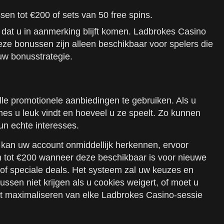
sen tot €200 of sets van 50 free spins.
dat u in aanmerking blijft komen. Ladbrokes Casino
eze bonussen zijn alleen beschikbaar voor spelers die
uw bonusstrategie.
le promotionele aanbiedingen te gebruiken. Als u
es u leuk vindt en hoeveel u ze speelt. Zo kunnen
un echte interesses.
o kan uw account onmiddellijk herkennen, ervoor
 tot €200 wanneer deze beschikbaar is voor nieuwe
 of speciale deals. Het systeem zal uw keuzes en
sen niet krijgen als u cookies weigert, of moet u
et maximaliseren van elke Ladbrokes Casino-sessie