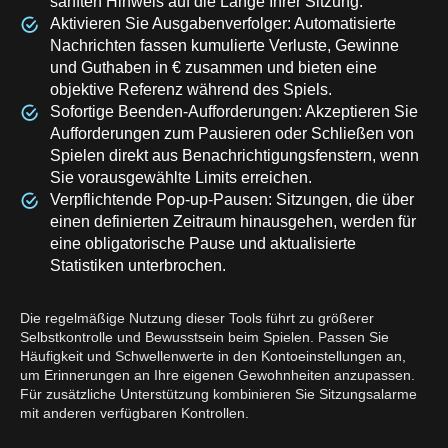
sanften Hinweis auf die Länge Ihrer Sitzung.
Aktivieren Sie Ausgabenverfolger: Automatisierte
Nachrichten fassen kumulierte Verluste, Gewinne
und Guthaben in € zusammen und bieten eine
objektive Referenz während des Spiels.
Sofortige Beenden-Aufforderungen: Akzeptieren Sie
Aufforderungen zum Pausieren oder Schließen von
Spielen direkt aus Benachrichtigungsfenstern, wenn
Sie vorausgewählte Limits erreichen.
Verpflichtende Pop-up-Pausen: Sitzungen, die über
einen definierten Zeitraum hinausgehen, werden für
eine obligatorische Pause und aktualisierte
Statistiken unterbrochen.
Die regelmäßige Nutzung dieser Tools führt zu größerer
Selbstkontrolle und Bewusstsein beim Spielen. Passen Sie
Häufigkeit und Schwellenwerte in den Kontoeinstellungen an,
um Erinnerungen an Ihre eigenen Gewohnheiten anzupassen.
Für zusätzliche Unterstützung kombinieren Sie Sitzungsalarme
mit anderen verfügbaren Kontrollen.