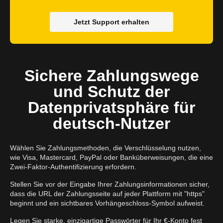
Jetzt Support erhalten
Sichere Zahlungswege
und Schutz der
Datenprivatsphäre für
deutsch-Nutzer
Wählen Sie Zahlungsmethoden, die Verschlüsselung nutzen,
wie Visa, Mastercard, PayPal oder Banküberweisungen, die eine
Zwei-Faktor-Authentifizierung erfordern.
Stellen Sie vor der Eingabe Ihrer Zahlungsinformationen sicher,
dass die URL der Zahlungsseite auf jeder Plattform mit "https"
beginnt und ein sichtbares Vorhängeschloss-Symbol aufweist.
Legen Sie starke, einzigartige Passwörter für Ihr €-Konto fest