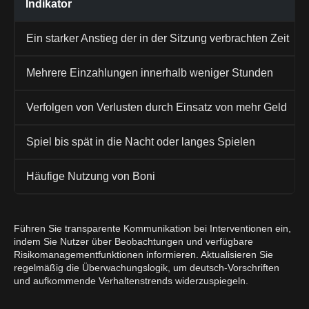
Indikator
Ein starker Anstieg der in der Sitzung verbrachten Zeit
Mehrere Einzahlungen innerhalb weniger Stunden
Verfolgen von Verlusten durch Einsatz von mehr Geld
Spiel bis spät in die Nacht oder langes Spielen
Häufige Nutzung von Boni
Führen Sie transparente Kommunikation bei Interventionen ein,
indem Sie Nutzer über Beobachtungen und verfügbare
Risikomanagementfunktionen informieren. Aktualisieren Sie
regelmäßig die Überwachungslogik, um deutsch-Vorschriften
und aufkommende Verhaltenstrends widerzuspiegeln.