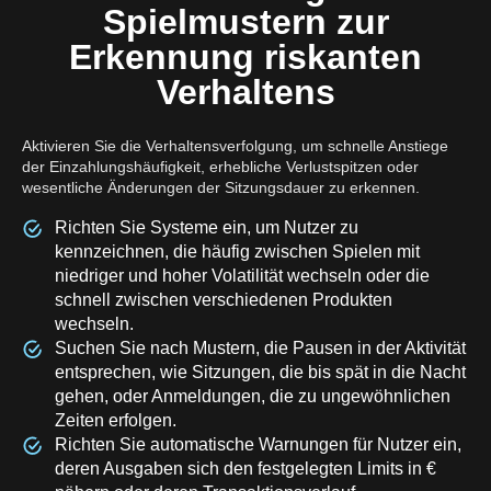
Spielmustern zur
Erkennung riskanten
Verhaltens
Aktivieren Sie die Verhaltensverfolgung, um schnelle Anstiege
der Einzahlungshäufigkeit, erhebliche Verlustspitzen oder
wesentliche Änderungen der Sitzungsdauer zu erkennen.
Richten Sie Systeme ein, um Nutzer zu
kennzeichnen, die häufig zwischen Spielen mit
niedriger und hoher Volatilität wechseln oder die
schnell zwischen verschiedenen Produkten
wechseln.
Suchen Sie nach Mustern, die Pausen in der Aktivität
entsprechen, wie Sitzungen, die bis spät in die Nacht
gehen, oder Anmeldungen, die zu ungewöhnlichen
Zeiten erfolgen.
Richten Sie automatische Warnungen für Nutzer ein,
deren Ausgaben sich den festgelegten Limits in €