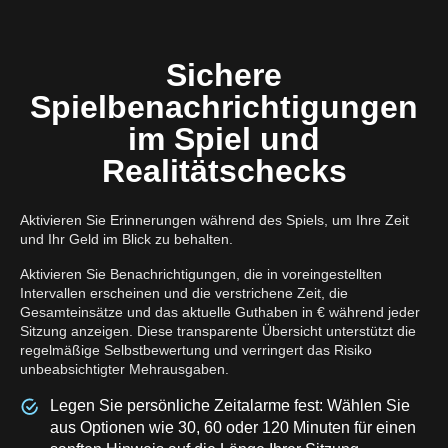
Sichere
Spielbenachrichtigungen
im Spiel und
Realitätschecks
Aktivieren Sie Erinnerungen während des Spiels, um Ihre Zeit
und Ihr Geld im Blick zu behalten.
Aktivieren Sie Benachrichtigungen, die in voreingestellten
Intervallen erscheinen und die verstrichene Zeit, die
Gesamteinsätze und das aktuelle Guthaben in € während jeder
Sitzung anzeigen. Diese transparente Übersicht unterstützt die
regelmäßige Selbstbewertung und verringert das Risiko
unbeabsichtigter Mehrausgaben.
Legen Sie persönliche Zeitalarme fest: Wählen Sie
aus Optionen wie 30, 60 oder 120 Minuten für einen