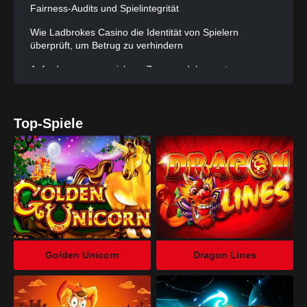
Fairness-Audits und Spielintegrität
Wie Ladbrokes Casino die Identität von Spielern
überprüft, um Betrug zu verhindern
Anforderungen an sichere Zugangsdokumente
Regelmäßige Überwachung der Identität
Einzahlungslimits und Ausgabenkontrollen für
Top-Spiele
verantwortungsvolles Spielen
Tools für Time-out und Selbstsperre: Festlegen von
Limits für sich selbst
Dauerhafte Sperre für langfristige Kontrolle
Überwachen und Ändern Ihrer Limits
Überwachung von Spielmustern zur Erkennung
riskanten Verhaltens
Golden Unicorn
Dragon Lines
Sichere Spielbenachrichtigungen im Spiel und
Realitätschecks