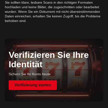
Sie sollten klare, lesbare Scans in den richtigen Formaten
hochladen und keine Bilder, die zugeschnitten oder bearbeitet
wurden. Wenn Sie ein Dokument mit nicht übereinstimmenden
Daten einreichen, erhalten Sie keinen Zugriff, bis die Probleme
behoben sind.
Verifizieren Sie Ihre
Identität
Sichern Sie Ihr Konto heute
Verifizierung starten