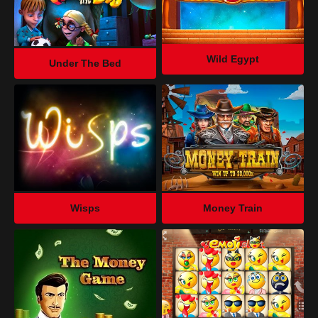
Wild Egypt
Under The Bed
Wisps
Money Train