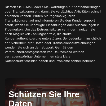
Richten Sie E-Mail- oder SMS-Warnungen für Kontoänderungen
oder Transaktionen ein, damit Sie verdächtige Aktivitäten schnell
erkennen können. Prüfen Sie regelmäßig Ihren
Transaktionsverlauf und informieren Sie den Kundensupport
sofort, wenn Sie unbefugte Einzahlungen oder Auszahlungen in
€ bemerken. Um das Betrugsrisiko zu verringern, nutzen Sie
nach Möglichkeit Zahlungsportale, die starke
Kundenauthentifizierung unterstützen. Bei Bedenken hinsichtlich
der Sicherheit Ihrer Daten oder Transaktionsaufzeichnungen
wenden Sie sich an den Support. Gemäß den
Verbraucherrechtsgesetzen von Deutschland werden
vertrauenswürdige Unternehmen stets klare
Datenschutzrichtlinien haben und Probleme schnell beheben.
Schützen Sie Ihre
Daten