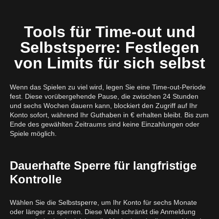
Tools für Time-out und
Selbstsperre: Festlegen
von Limits für sich selbst
Wenn das Spielen zu viel wird, legen Sie eine Time-out-Periode
fest. Diese vorübergehende Pause, die zwischen 24 Stunden
und sechs Wochen dauern kann, blockiert den Zugriff auf Ihr
Konto sofort, während Ihr Guthaben in € erhalten bleibt. Bis zum
Ende des gewählten Zeitraums sind keine Einzahlungen oder
Spiele möglich.
Dauerhafte Sperre für langfristige
Kontrolle
Wählen Sie die Selbstsperre, um Ihr Konto für sechs Monate
oder länger zu sperren. Diese Wahl schränkt die Anmeldung