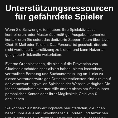
Unterstützungsressourcen
für gefährdete Spieler
Wenn Sie Schwierigkeiten haben, Ihre Spielaktivität zu
kontrollieren, oder Muster übermäßiger Ausgaben bemerken,
kontaktieren Sie sofort das dedizierte Support-Team über Live-
Chat, E-Mail oder Telefon. Das Personal ist geschult, diskrete,
nicht wertende Unterstützung zu bieten, und kann Nutzer an
geeignete Hilfskanäle weiterleiten.
Externe Organisationen, die sich auf die Prävention von
Glücksspielschäden spezialisiert haben, bieten kostenlose,
vertrauliche Beratung und Suchtunterstützung an. Links zu
diesen vertrauenswürdigen Drittanbieterdiensten sind direkt auf
der verantwortungsvollen Spielseite der Website verfügbar. Die
Inanspruchnahme externer Hilfe ändert nichts am Status Ihres
persönlichen Kontos oder Ihrer Möglichkeit, Geld von €
abzuheben.
Sie können Selbstbewertungstests herunterladen, die Ihnen
helfen, Ihre aktuellen Gewohnheiten zu prüfen und Anzeichen