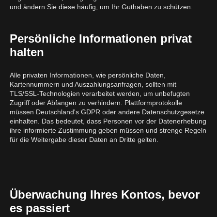
und ändern Sie diese häufig, um Ihr Guthaben zu schützen.
Persönliche Informationen privat
halten
Alle privaten Informationen, wie persönliche Daten,
Kartennummern und Auszahlungsanfragen, sollten mit
TLS/SSL-Technologien verarbeitet werden, um unbefugten
Zugriff oder Abfangen zu verhindern. Plattformprotokolle
müssen Deutschland's GDPR oder andere Datenschutzgesetze
einhalten. Das bedeutet, dass Personen vor der Datenerhebung
ihre informierte Zustimmung geben müssen und strenge Regeln
für die Weitergabe dieser Daten an Dritte gelten.
Überwachung Ihres Kontos, bevor
es passiert