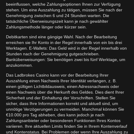
beeinflussen, welche Zahlungsoptionen Ihnen zur Verfügung
stehen. Um eine Auszahlung zu tätigen, müssen Sie nach der
Genehmigung zwischen 6 und 24 Stunden warten. Die
tatsächliche Überweisungszeit kann je nach gewählter
Zahlungsmethode länger oder kürzer sein.
Debitkarten sind eine gängige Wahl. Nach der Bearbeitung
erreichen sie Ihr Konto in der Regel innerhalb von ein bis drei
Werktagen. E-Wallets: Das Geld wird in der Regel innerhalb von
Stunden nach der Genehmigung gutgeschrieben.
Banküberweisungen: Sie benötigen zwei bis fünf Werktage, um
anzukommen.
Das Ladbrokes Casino kann vor der Bearbeitung Ihrer
Auszahlung einen Nachweis Ihrer Identität verlangen, z. B.
einen gültigen Lichtbildausweis, einen Adressnachweis oder
einen Nachweis über die Herkunft des Geldes. Dies dient Ihrer
Sicherheit und der Einhaltung der Vorschriften. Stellen Sie
sicher, dass Ihre Informationen korrekt und aktuell sind, um
unnötige Verzögerungen zu vermeiden. Manchmal können Sie
€10.000 pro Tag abheben, dies kann jedoch je nach
Zahlungsanbieter oder besonderen Funktionen Ihres Kontos
variieren. Ihre aktuellen Limits finden Sie in Ihrem Kontenverlauf
und Kontenstatus. Bei Problemen oder wenn Ihre Auszahlung zu