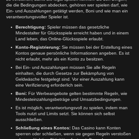
die die Bedingungen abdecken, gehören wer spielen darf, wie
Ein- und Auszahlungen getätigt werden, Boni und wie man ein
verantwortungsvoller Spieler ist.
Berechtigung:
Spieler müssen das gesetzliche
Mindestalter für Glücksspiele erreicht haben und in einem
Land leben, das Online-Glücksspiele erlaubt.
Konto-Registrierung:
Sie müssen bei der Erstellung eines
Kontos genaue persönliche Informationen angeben. Es ist
nicht erlaubt, mehr als ein Konto zu besitzen.
Bei Ein- und Auszahlungen müssen Sie alle Regeln
einhalten, die durch Gesetze zur Bekämpfung von
Geldwäsche festgelegt sind. Vor einer Auszahlung kann
eine Verifizierung erforderlich sein.
Boni:
Für Werbeangebote gelten bestimmte Regeln, wie
Mindesteinzahlungsbeträge und Umsatzbedingungen.
Es ist möglich, verantwortungsvoll zu spielen, indem man
Tools nutzt und Limits setzt. Sie können sich selbst
ausschließen.
Schließung eines Kontos:
Das Casino kann Konten
sperren oder schließen, wenn sie gegen Regeln verstoßen