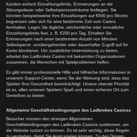
Kunden einfach Einzahlungslimits, Erinnerungen an die
Sitzungsdauer oder Selbstsperrezeiträume festlegen. Sie
könnten beispielsweise Ihre Einzahlungen auf €500 pro Woche
begrenzen oder sich für eine bestimmte Zeit vom Casino
fernhalten. Legen Sie tägliche, wöchentliche oder monatliche
Einzahlungslimits fest, z. B. €200 pro Tag. Erhalten Sie
Erinnerungen nach einer bestimmten Anzahl von Minuten.
Selbstsperre: vorübergehender oder dauerhafter Zugriff auf Ihr
Konto blockieren. Um zusätzliche Unterstützung zu bieten,
arbeitet das Ladbrokes Casino mit bekannten Organisationen
zusammen, die Menschen mit Spielproblemen helfen.
Es gibt immer professionelle Hilfe und hilfreiche Informationen in
unserem Support-Center, wenn Sie der Meinung sind, dass das
Spielen Ihre Gesundheit beeinträchtigt. Unsere oberste Priorität
ist es, allen unseren Spielern Spaß und einen sicheren Ort zum
Genießen zu bieten.
Allgemeine Geschäftsbedingungen des Ladbrokes Casinos
Besucher müssen den strengen Allgemeinen
Geschäftsbedingungen des Ladbrokes Casinos zustimmen, um
die Website nutzen zu können. Es ist sehr wichtig, diese Regeln
zu verstehen, damit Sie legal spielen können. Zu den Dingen,