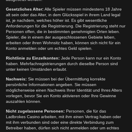
Gesetzliches Alter:
Alle Spieler müssen mindestens 18 Jahre
alt sein oder das Alter, in dem Glücksspiel in ihrem Land legal
ist, je nachdem, welches höher ist. Es gibt wesentliche
Anforderungen für die Registrierung. Die Registrierung steht nur
Personen offen, die in bestimmten genehmigten Orten leben.
Spieler, die in einem der ausgeschlossenen Gebiete leben,
arbeiten oder ihren Wohnsitz haben, können sich nicht für ein
Konto anmelden oder um echtes Geld spielen.
Richtlinie zu Einzelkonten:
Jede Person kann nur ein Konto
haben. Mehrfachregistrierungen durch dieselbe Person sind
unter keinen Umständen erlaubt.
Nachweis:
Sie müssen bei der Übermittlung korrekte
persönliche Informationen angeben. Sie müssen
möglicherweise einen Nachweis Ihrer Identität und Ihres Alters
vorlegen, bevor Sie ein Konto aktivieren oder Ihre Gewinne
auszahlen können.
Nicht zugelassene Personen:
Personen, die für das
Ladbrokes Casino arbeiten, mit ihm einen Vertrag haben oder
mit ihm verbunden sind oder eine direkte Verbindung zum
Betreiber haben, dürfen sich nicht anmelden oder um echtes