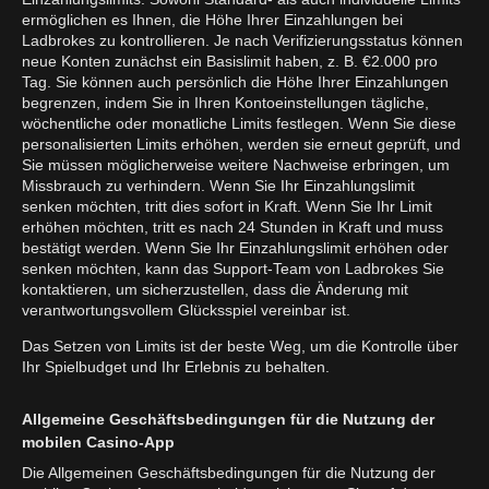
ermöglichen es Ihnen, die Höhe Ihrer Einzahlungen bei
Ladbrokes zu kontrollieren. Je nach Verifizierungsstatus können
neue Konten zunächst ein Basislimit haben, z. B. €2.000 pro
Tag. Sie können auch persönlich die Höhe Ihrer Einzahlungen
begrenzen, indem Sie in Ihren Kontoeinstellungen tägliche,
wöchentliche oder monatliche Limits festlegen. Wenn Sie diese
personalisierten Limits erhöhen, werden sie erneut geprüft, und
Sie müssen möglicherweise weitere Nachweise erbringen, um
Missbrauch zu verhindern. Wenn Sie Ihr Einzahlungslimit
senken möchten, tritt dies sofort in Kraft. Wenn Sie Ihr Limit
erhöhen möchten, tritt es nach 24 Stunden in Kraft und muss
bestätigt werden. Wenn Sie Ihr Einzahlungslimit erhöhen oder
senken möchten, kann das Support-Team von Ladbrokes Sie
kontaktieren, um sicherzustellen, dass die Änderung mit
verantwortungsvollem Glücksspiel vereinbar ist.
Das Setzen von Limits ist der beste Weg, um die Kontrolle über
Ihr Spielbudget und Ihr Erlebnis zu behalten.
Allgemeine Geschäftsbedingungen für die Nutzung der
mobilen Casino-App
Die Allgemeinen Geschäftsbedingungen für die Nutzung der