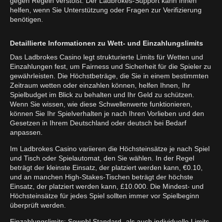
gegen Regeln verstößt. Der Ladbrokes-Support kann Ihnen
helfen, wenn Sie Unterstützung oder Fragen zur Verifizierung
benötigen.
Detaillierte Informationen zu Wett- und Einzahlungslimits
Das Ladbrokes Casino legt strukturierte Limits für Wetten und
Einzahlungen fest, um Fairness und Sicherheit für die Spieler zu
gewährleisten. Die Höchstbeträge, die Sie in einem bestimmten
Zeitraum wetten oder einzahlen können, helfen Ihnen, Ihr
Spielbudget im Blick zu behalten und Ihr Geld zu schützen.
Wenn Sie wissen, wie diese Schwellenwerte funktionieren,
können Sie Ihr Spielverhalten je nach Ihren Vorlieben und den
Gesetzen in Ihrem Deutschland oder deutsch bei Bedarf
anpassen.
Im Ladbrokes Casino variieren die Höchsteinsätze je nach Spiel
und Tisch oder Spielautomat, den Sie wählen. In der Regel
beträgt der kleinste Einsatz, der platziert werden kann, €0.10,
und an manchen High-Stakes-Tischen beträgt der höchste
Einsatz, der platziert werden kann, £10.000. Die Mindest- und
Höchsteinsätze für jedes Spiel sollten immer vor Spielbeginn
überprüft werden.
Einzahlungslimits: Sowohl Standard- als auch individuelle Limits