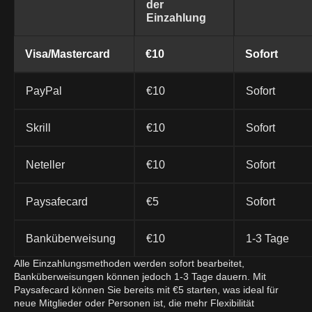
der
Einzahlung
Visa/Mastercard
€10
Sofort
PayPal
€10
Sofort
Skrill
€10
Sofort
Neteller
€10
Sofort
Paysafecard
€5
Sofort
Banküberweisung
€10
1-3 Tage
Alle Einzahlungsmethoden werden sofort bearbeitet,
Banküberweisungen können jedoch 1-3 Tage dauern. Mit
Paysafecard können Sie bereits mit €5 starten, was ideal für
neue Mitglieder oder Personen ist, die mehr Flexibilität