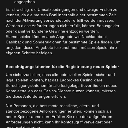
angegeben.
Es ist wichtig, die Umsatzbedingungen und etwaige Fristen zu
kennen, da die meisten Boni innerhalb einer bestimmten Zeit
nach der Aktivierung verwendet oder erfüllt werden müssen.
Werden diese Anforderungen nicht erfüllt, können Bonusgelder
oder damit verbundene Gewinne entzogen werden.
Stammspieler können auch Angebote wie Nachladeboni,
Cashback und Sonderaktionen für bestimmte Spiele finden. Um
an jedem dieser Angebote teilzunehmen, müssen Spieler ihre
eigenen Schritte befolgen.
Berechtigungskriterien für die Registrierung neuer Spieler
Um sicherzustellen, dass alle potenziellen Spieler sicher und
legal spielen können, hat das Ladbrokes Casino klare
Berechtigungskriterien für alle festgelegt. Bevor Sie ein neues
Konto erstellen oder Casino-Dienste nutzen können, müssen
Sie diese Anforderungen erfüllen.
Nur Personen, die bestimmte rechtliche, alters- und
standortbezogene Anforderungen erfüllen, können sich als
neuer Spieler anmelden. Erfüllen Sie eine der aufgeführten
Anforderungen nicht, kann Ihr Kontozugriff verweigert oder
ausgesetzt werden.