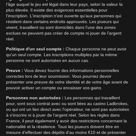
l'âge auquel le jeu est légal dans leur pays, selon la valeur la
plus élevée. Il existe des exigences essentielles pour
l'inscription. L'inscription n'est ouverte qu'aux personnes qui
résident dans certains endroits approuvés. Les joueurs qui
vivent, travaillent ou sont domiciliés dans l'une des zones
exclues ne peuvent pas créer de compte ni jouer de l'argent
réel.
Politique d'un seul compte :
Chaque personne ne peut avoir
qu'un seul compte. Les inscriptions multiples par la même
personne ne sont autorisées en aucun cas.
Preuve :
Vous devez fournir des informations personnelles
correctes lors de leur soumission. Vous pourriez devoir
présenter une preuve de votre identité et de votre âge avant de
pouvoir activer un compte ou encaisser vos gains.
Personnes non autorisées :
Les personnes qui travaillent
pour, sont sous contrat avec ou sont liées au casino Ladbrokes,
ou qui ont un lien direct avec l'opérateur, ne sont pas autorisées
à s'inscrire ni à jouer de l'argent réel. Selon les règles dans
France, il peut également y avoir des restrictions concernant la
nationalité et la résidence. Tous les joueurs doivent être en
mesure d'effectuer des dépôts d'au moins €10 et de présenter