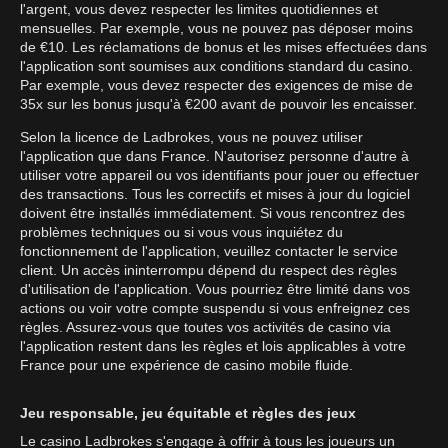
l'argent, vous devez respecter les limites quotidiennes et
mensuelles. Par exemple, vous ne pouvez pas déposer moins
de €10. Les réclamations de bonus et les mises effectuées dans
l'application sont soumises aux conditions standard du casino.
Par exemple, vous devez respecter des exigences de mise de
35x sur les bonus jusqu'à €200 avant de pouvoir les encaisser.
Selon la licence de Ladbrokes, vous ne pouvez utiliser
l'application que dans France. N'autorisez personne d'autre à
utiliser votre appareil ou vos identifiants pour jouer ou effectuer
des transactions. Tous les correctifs et mises à jour du logiciel
doivent être installés immédiatement. Si vous rencontrez des
problèmes techniques ou si vous vous inquiétez du
fonctionnement de l'application, veuillez contacter le service
client. Un accès ininterrompu dépend du respect des règles
d'utilisation de l'application. Vous pourriez être limité dans vos
actions ou voir votre compte suspendu si vous enfreignez ces
règles. Assurez-vous que toutes vos activités de casino via
l'application restent dans les règles et lois applicables à votre
France pour une expérience de casino mobile fluide.
Jeu responsable, jeu équitable et règles des jeux
Le casino Ladbrokes s'engage à offrir à tous les joueurs un