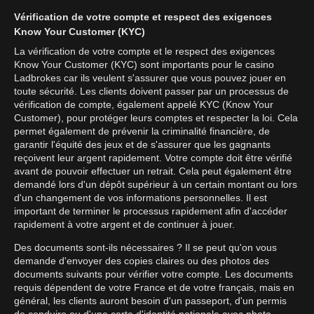
Vérification de votre compte et respect des exigences
Know Your Customer (KYC)
La vérification de votre compte et le respect des exigences
Know Your Customer (KYC) sont importants pour le casino
Ladbrokes car ils veulent s'assurer que vous pouvez jouer en
toute sécurité. Les clients doivent passer par un processus de
vérification de compte, également appelé KYC (Know Your
Customer), pour protéger leurs comptes et respecter la loi. Cela
permet également de prévenir la criminalité financière, de
garantir l'équité des jeux et de s'assurer que les gagnants
reçoivent leur argent rapidement. Votre compte doit être vérifié
avant de pouvoir effectuer un retrait. Cela peut également être
demandé lors d'un dépôt supérieur à un certain montant ou lors
d'un changement de vos informations personnelles. Il est
important de terminer le processus rapidement afin d'accéder
rapidement à votre argent et de continuer à jouer.
Des documents sont-ils nécessaires ? Il se peut qu'on vous
demande d'envoyer des copies claires ou des photos des
documents suivants pour vérifier votre compte. Les documents
requis dépendent de votre France et de votre français, mais en
général, les clients auront besoin d'un passeport, d'un permis