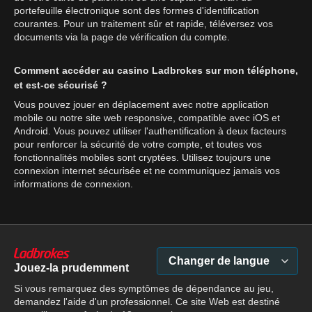
portefeuille électronique sont des formes d'identification
courantes. Pour un traitement sûr et rapide, téléversez vos
documents via la page de vérification du compte.
Comment accéder au casino Ladbrokes sur mon téléphone,
et est-ce sécurisé ?
Vous pouvez jouer en déplacement avec notre application
mobile ou notre site web responsive, compatible avec iOS et
Android. Vous pouvez utiliser l'authentification à deux facteurs
pour renforcer la sécurité de votre compte, et toutes vos
fonctionnalités mobiles sont cryptées. Utilisez toujours une
connexion internet sécurisée et ne communiquez jamais vos
informations de connexion.
Changer de langue
Jouez-la prudemment
Si vous remarquez des symptômes de dépendance au jeu,
demandez l'aide d'un professionnel. Ce site Web est destiné