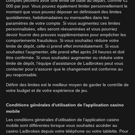
comptes peuvent avoir une limite de base au départ, comme €2
000 par jour. Vous pouvez également limiter personnellement le
montant que vous pouvez déposer en définissant des limites
quotidiennes, hebdomadaires ou mensuelles dans les
paramètres de votre compte. Si vous augmentez ces limites
personnalisées, elles seront réexaminées et vous pourriez
devoir fournir des preuves supplémentaires pour empêcher les
comportements frauduleux. Si vous souhaitez réduire votre
limite de dépôt, celle-ci prend effet immédiatement. Si vous
souhaitez l'augmenter, elle prend effet après 24 heures et doit
être confirmée. Si vous souhaitez augmenter ou réduire votre
limite de dépôt, l'équipe d'assistance de Ladbrokes peut vous
contacter pour s'assurer que le changement est conforme au
jeu responsable.
Définir des limites est le meilleur moyen de garder le contrôle de
votre budget et de votre expérience de jeu.
Conditions générales d'utilisation de l'application casino
mobile
Les conditions générales d'utilisation de l'application casino
mobile sont différentes lorsque vous souhaitez accéder au
casino Ladbrokes depuis votre téléphone ou votre tablette. Pour