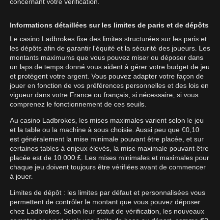
concernant votre vérification.
Informations détaillées sur les limites de paris et de dépôts
Le casino Ladbrokes fixe des limites structurées sur les paris et
les dépôts afin de garantir l'équité et la sécurité des joueurs. Les
montants maximums que vous pouvez miser ou déposer dans
un laps de temps donné vous aident à gérer votre budget de jeu
et protègent votre argent. Vous pouvez adapter votre façon de
jouer en fonction de vos préférences personnelles et des lois en
vigueur dans votre France ou français, si nécessaire, si vous
comprenez le fonctionnement de ces seuils.
Au casino Ladbrokes, les mises maximales varient selon le jeu
et la table ou la machine à sous choisie. Aussi peu que €0,10
est généralement la mise minimale pouvant être placée, et sur
certaines tables à enjeux élevés, la mise maximale pouvant être
placée est de 10 000 £. Les mises minimales et maximales pour
chaque jeu doivent toujours être vérifiées avant de commencer
à jouer.
Limites de dépôt : les limites par défaut et personnalisées vous
permettent de contrôler le montant que vous pouvez déposer
chez Ladbrokes. Selon leur statut de vérification, les nouveaux