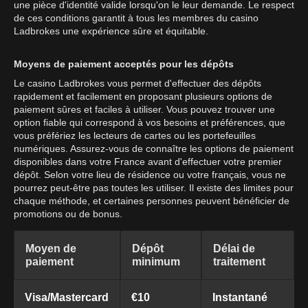
une pièce d'identité valide lorsqu'on le leur demande. Le respect
de ces conditions garantit à tous les membres du casino
Ladbrokes une expérience sûre et équitable.
Moyens de paiement acceptés pour les dépôts
Le casino Ladbrokes vous permet d'effectuer des dépôts
rapidement et facilement en proposant plusieurs options de
paiement sûres et faciles à utiliser. Vous pouvez trouver une
option fiable qui correspond à vos besoins et préférences, que
vous préfériez les lecteurs de cartes ou les portefeuilles
numériques. Assurez-vous de connaître les options de paiement
disponibles dans votre France avant d'effectuer votre premier
dépôt. Selon votre lieu de résidence ou votre français, vous ne
pourrez peut-être pas toutes les utiliser. Il existe des limites pour
chaque méthode, et certaines personnes peuvent bénéficier de
promotions ou de bonus.
Moyen de
Dépôt
Délai de
paiement
minimum
traitement
Visa/Mastercard
€10
Instantané