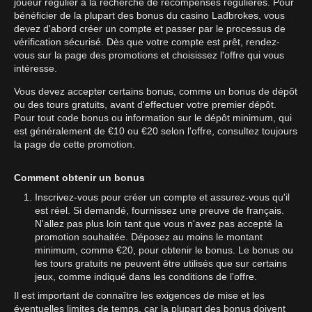
joueur régulier à la recherche de récompenses régulières. Pour
bénéficier de la plupart des bonus du casino Ladbrokes, vous
devez d'abord créer un compte et passer par le processus de
vérification sécurisé. Dès que votre compte est prêt, rendez-
vous sur la page des promotions et choisissez l'offre qui vous
intéresse.
Vous devez accepter certains bonus, comme un bonus de dépôt
ou des tours gratuits, avant d'effectuer votre premier dépôt.
Pour tout code bonus ou information sur le dépôt minimum, qui
est généralement de €10 ou €20 selon l'offre, consultez toujours
la page de cette promotion.
Comment obtenir un bonus
Inscrivez-vous pour créer un compte et assurez-vous qu'il
est réel. Si demandé, fournissez une preuve de français.
N'allez pas plus loin tant que vous n'avez pas accepté la
promotion souhaitée. Déposez au moins le montant
minimum, comme €20, pour obtenir le bonus. Le bonus ou
les tours gratuits ne peuvent être utilisés que sur certains
jeux, comme indiqué dans les conditions de l'offre.
Il est important de connaître les exigences de mise et les
éventuelles limites de temps, car la plupart des bonus doivent