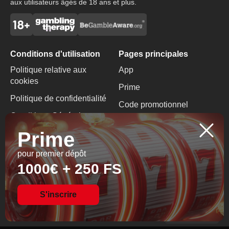
aux utilisateurs âgés de 18 ans et plus.
Conditions d'utilisation
Pages principales
Politique relative aux
App
cookies
Prime
Politique de confidentialité
Code promotionnel
Conditions Générales
Aucun bonus sans dépôt
Prime
Jeu responsable
pour premier dépôt
Contacts
1000€ + 250 FS
+356 76 182379
info@ladbrokescasino.io
S'inscrire
© 2026 All Rights
Reserved.