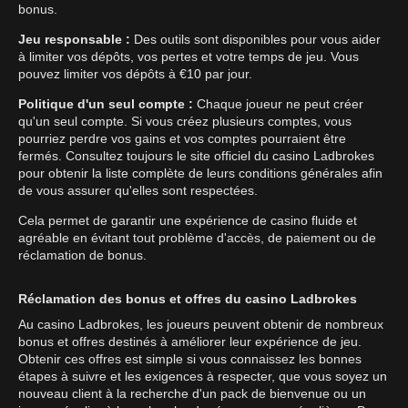
bonus.
Jeu responsable :
Des outils sont disponibles pour vous aider
à limiter vos dépôts, vos pertes et votre temps de jeu. Vous
pouvez limiter vos dépôts à €10 par jour.
Politique d'un seul compte :
Chaque joueur ne peut créer
qu'un seul compte. Si vous créez plusieurs comptes, vous
pourriez perdre vos gains et vos comptes pourraient être
fermés. Consultez toujours le site officiel du casino Ladbrokes
pour obtenir la liste complète de leurs conditions générales afin
de vous assurer qu'elles sont respectées.
Cela permet de garantir une expérience de casino fluide et
agréable en évitant tout problème d'accès, de paiement ou de
réclamation de bonus.
Réclamation des bonus et offres du casino Ladbrokes
Au casino Ladbrokes, les joueurs peuvent obtenir de nombreux
bonus et offres destinés à améliorer leur expérience de jeu.
Obtenir ces offres est simple si vous connaissez les bonnes
étapes à suivre et les exigences à respecter, que vous soyez un
nouveau client à la recherche d'un pack de bienvenue ou un