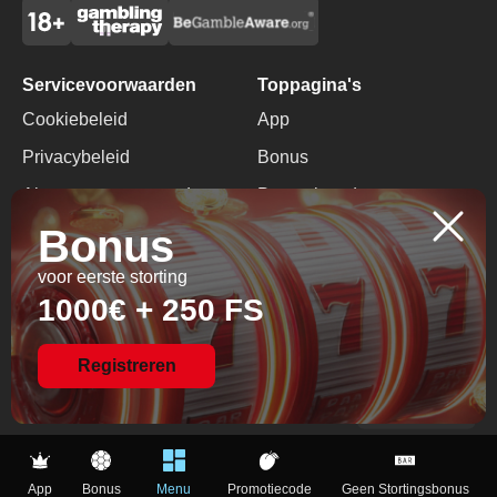
Servicevoorwaarden
Toppagina's
Cookiebeleid
App
Privacybeleid
Bonus
Algemene voorwaarden
Promotiecode
Bonus
Verantwoord Gokken
Geen Stortingsbonus
voor eerste storting
Contacten
1000€ + 250 FS
+356 76 182379
info@ladbrokescasino.io
Registreren
© 2026 All Rights
Reserved.
App
Bonus
Menu
Promotiecode
Geen Stortingsbonus