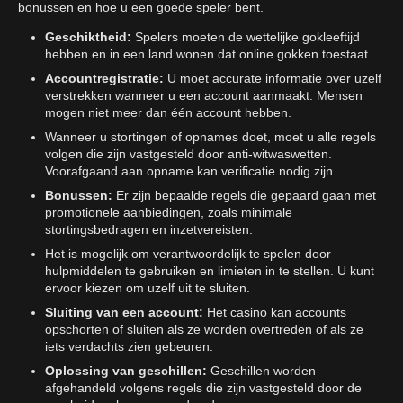
bonussen en hoe u een goede speler bent.
Geschiktheid:
Spelers moeten de wettelijke gokleeftijd
hebben en in een land wonen dat online gokken toestaat.
Accountregistratie:
U moet accurate informatie over uzelf
verstrekken wanneer u een account aanmaakt. Mensen
mogen niet meer dan één account hebben.
Wanneer u stortingen of opnames doet, moet u alle regels
volgen die zijn vastgesteld door anti-witwaswetten.
Voorafgaand aan opname kan verificatie nodig zijn.
Bonussen:
Er zijn bepaalde regels die gepaard gaan met
promotionele aanbiedingen, zoals minimale
stortingsbedragen en inzetvereisten.
Het is mogelijk om verantwoordelijk te spelen door
hulpmiddelen te gebruiken en limieten in te stellen. U kunt
ervoor kiezen om uzelf uit te sluiten.
Sluiting van een account:
Het casino kan accounts
opschorten of sluiten als ze worden overtreden of als ze
iets verdachts zien gebeuren.
Oplossing van geschillen:
Geschillen worden
afgehandeld volgens regels die zijn vastgesteld door de