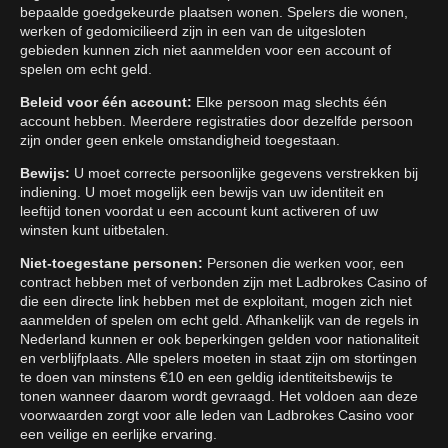
bepaalde goedgekeurde plaatsen wonen. Spelers die wonen,
werken of gedomicilieerd zijn in een van de uitgesloten
gebieden kunnen zich niet aanmelden voor een account of
spelen om echt geld.
Beleid voor één account:
Elke persoon mag slechts één
account hebben. Meerdere registraties door dezelfde persoon
zijn onder geen enkele omstandigheid toegestaan.
Bewijs:
U moet correcte persoonlijke gegevens verstrekken bij
indiening. U moet mogelijk een bewijs van uw identiteit en
leeftijd tonen voordat u een account kunt activeren of uw
winsten kunt uitbetalen.
Niet-toegestane personen:
Personen die werken voor, een
contract hebben met of verbonden zijn met Ladbrokes Casino of
die een directe link hebben met de exploitant, mogen zich niet
aanmelden of spelen om echt geld. Afhankelijk van de regels in
Nederland kunnen er ook beperkingen gelden voor nationaliteit
en verblijfplaats. Alle spelers moeten in staat zijn om stortingen
te doen van minstens €10 en een geldig identiteitsbewijs te
tonen wanneer daarom wordt gevraagd. Het voldoen aan deze
voorwaarden zorgt voor alle leden van Ladbrokes Casino voor
een veilige en eerlijke ervaring.