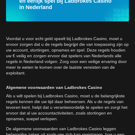
en eerlijk spel bij Ladbrokes Casino
in Nederland
Voordat u voor echt geld speelt bij Ladbrokes Casino, moet u
ervoor zorgen dat u de regels begrijpt die van toepassing zijn op
uw account, stortingen, opnames en spel. Deze regels houden
uw € veilig en zorgen ervoor dat spelers van Nederlands alle
regels in Nederland volgen. Zorg voor een veilige ervaring door
meer te weten te komen over de laatste vereisten van de
exploitant.
Algemene voorwaarden van Ladbrokes Casino
Als u wilt spelen bij Ladbrokes Casino, moet u de belangrijkste
regels kennen die uw tijd daar beheersen. Als u de regels van
tevoren kent, helpt dat u verantwoordelijk te spelen en zorgt het
ervoor dat al uw accountactiviteiten, zoals stortingen en
opnames, soepel verlopen.
De algemene voorwaarden van Ladbrokes Casino leggen
belangrijke zaken uit zoals wie zich kan registreren, hoe u een