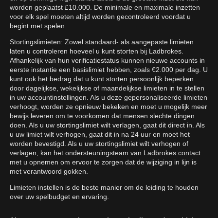
worden geplaatst £10.000. De minimale en maximale inzetten
voor elk spel moeten altijd worden gecontroleerd voordat u
begint met spelen.
Stortingslimieten: Zowel standaard- als aangepaste limieten
laten u controleren hoeveel u kunt storten bij Ladbrokes.
Afhankelijk van hun verificatiestatus kunnen nieuwe accounts in
eerste instantie een basislimiet hebben, zoals €2.000 per dag. U
kunt ook het bedrag dat u kunt storten persoonlijk beperken
door dagelijkse, wekelijkse of maandelijkse limieten in te stellen
in uw accountinstellingen. Als u deze gepersonaliseerde limieten
verhoogt, worden ze opnieuw bekeken en moet u mogelijk meer
bewijs leveren om te voorkomen dat mensen slechte dingen
doen. Als u uw stortingslimiet wilt verlagen, gaat dit direct in. Als
u uw limiet wilt verhogen, gaat dit in na 24 uur en moet het
worden bevestigd. Als u uw stortingslimiet wilt verhogen of
verlagen, kan het ondersteuningsteam van Ladbrokes contact
met u opnemen om ervoor te zorgen dat de wijziging in lijn is
met verantwoord gokken.
Limieten instellen is de beste manier om de leiding te houden
over uw spelbudget en ervaring.