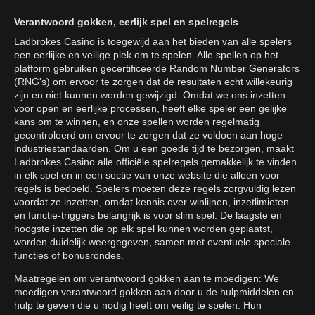
Verantwoord gokken, eerlijk spel en spelregels
Ladbrokes Casino is toegewijd aan het bieden van alle spelers
een eerlijke en veilige plek om te spelen. Alle spellen op het
platform gebruiken gecertificeerde Random Number Generators
(RNG's) om ervoor te zorgen dat de resultaten echt willekeurig
zijn en niet kunnen worden gewijzigd. Omdat we ons inzetten
voor open en eerlijke processen, heeft elke speler een gelijke
kans om te winnen, en onze spellen worden regelmatig
gecontroleerd om ervoor te zorgen dat ze voldoen aan hoge
industriestandaarden. Om u een goede tijd te bezorgen, maakt
Ladbrokes Casino alle officiële spelregels gemakkelijk te vinden
in elk spel en in een sectie van onze website die alleen voor
regels is bedoeld. Spelers moeten deze regels zorgvuldig lezen
voordat ze inzetten, omdat kennis over winlijnen, inzetlimieten
en functie-triggers belangrijk is voor slim spel. De laagste en
hoogste inzetten die op elk spel kunnen worden geplaatst,
worden duidelijk weergegeven, samen met eventuele speciale
functies of bonusrondes.
Maatregelen om verantwoord gokken aan te moedigen: We
moedigen verantwoord gokken aan door u de hulpmiddelen en
hulp te geven die u nodig heeft om veilig te spelen. Hun