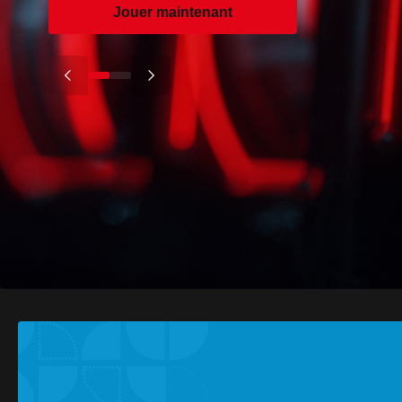
Jouer maintenant