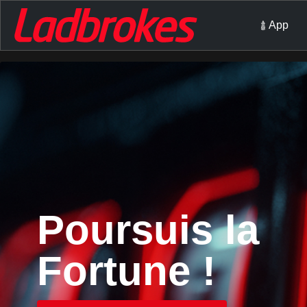
App
Poursuis la
Fortune !