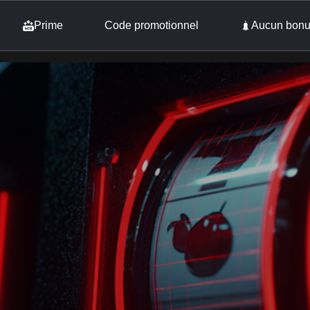
Prime
Code promotionnel
Aucun bonu