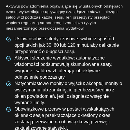
Aktywuj powiadomienia pojawiające się w ustalonych odstępach
czasu, wyświetlające upływający czas, łączne stawki i bieżące
saldo w zł podczas każdej sesji. Ten przejrzysty przegląd
wspiera regularną samoocenę i zmniejsza ryzyko
niezamierzonego przekroczenia wydatków.
Ustaw osobiste alerty czasowe: wybierz spośród
opcji takich jak 30, 60 lub 120 minut, aby delikatnie
przypomnieć o długości sesji.
Aktywuj śledzenie wydatków: automatyczne
wiadomości podsumowują skumulowane straty,
wygrane i saldo w zł, oferując obiektywne
odniesienie podczas gry.
Natychmiastowe monity o wyjściu: akceptuj monity o
wstrzymaniu lub zamknięciu gier bezpośrednio z
okien powiadomień, jeśli osiągniesz wstępnie
wybrane limity.
Obowiązkowe przerwy w postaci wyskakujących
okienek: sesje przekraczające określony okres
zostaną przerwane na obowiązkową przerwę i
zaktualizowane statystyki.