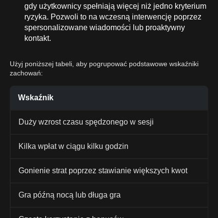
gdy użytkownicy spełniają więcej niż jedno kryterium
ryzyka. Pozwoli to na wczesną interwencję poprzez
spersonalizowane wiadomości lub proaktywny
kontakt.
Użyj poniższej tabeli, aby pogrupować podstawowe wskaźniki
zachowań:
Wskaźnik
Duży wzrost czasu spędzonego w sesji
Kilka wpłat w ciągu kilku godzin
Gonienie strat poprzez stawianie większych kwot
Gra późną nocą lub długa gra