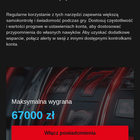
Regularne korzystanie z tych narzędzi zapewnia większą
samokontrolę i świadomość podczas gry. Dostosuj częstotliwość
i wartości progowe w ustawieniach konta, aby dostosować
przypomnienia do własnych nawyków. Aby uzyskać dodatkowe
wsparcie, połącz alerty w sesji z innymi dostępnymi kontrolkami
konta.
Maksymalna wygrana
67000 zł
Włącz powiadomienia