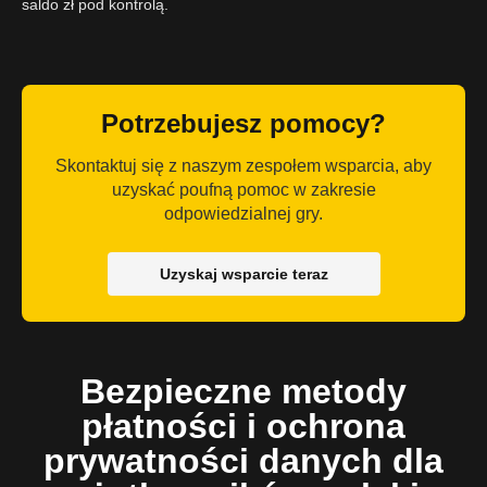
saldo zł pod kontrolą.
Potrzebujesz pomocy?
Skontaktuj się z naszym zespołem wsparcia, aby
uzyskać poufną pomoc w zakresie
odpowiedzialnej gry.
Uzyskaj wsparcie teraz
Bezpieczne metody
płatności i ochrona
prywatności danych dla