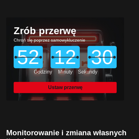
Zrób przerwę
Chroń się poprzez samowykluczenie
52
12
28
Godziny
Minuty
Sekundy
Ustaw przerwę
Monitorowanie i zmiana własnych