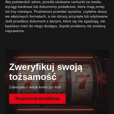
Aby potwierdzić adres, prześlij niedawne rachunki za media,
wyciągi bankowe lub dokumenty podatkowe, które mają mniej
niż trzy miesiące. Powinieneś przesłać wyraźne, czytelne skany
we właściwych formatach, a nie obrazy przycięte lub edytowane.
Jeśli prześlesz dokument z danymi, które się nie zgadzają, nie
będziesz mieć do niego dostępu, dopóki problemy nie zostaną
naprawione.
Zweryfikuj swoją
tożsamość
Zabezpiecz swoje konto już dziś
Rozpocznij weryfikację