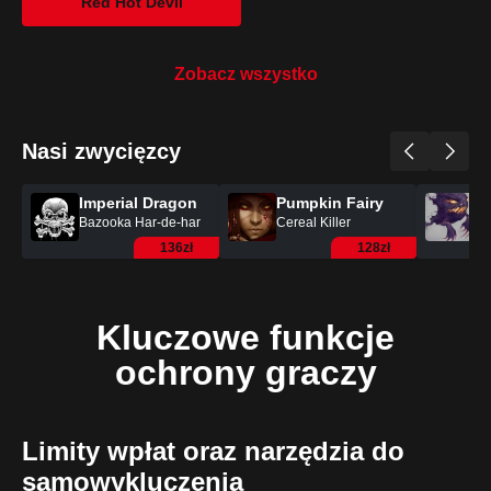
Red Hot Devil
Zobacz wszystko
Nasi zwycięzcy
Imperial Dragon
Pumpkin Fairy
Dr
Bazooka Har-de-har
Cereal Killer
Ru
136zł
128zł
Kluczowe funkcje
ochrony graczy
Limity wpłat oraz narzędzia do
samowykluczenia