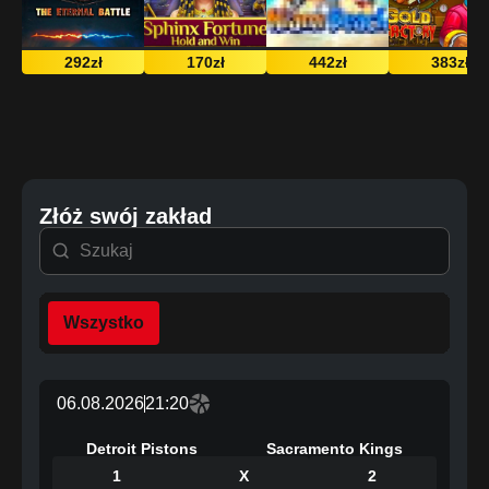
292zł
170zł
442zł
383zł
Złóż swój zakład
Wszystko
06.08.2026
21:20
Detroit Pistons
Sacramento Kings
1
X
2