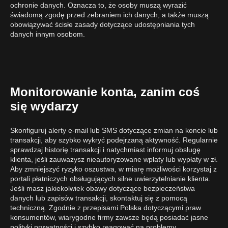
ochronie danych. Oznacza to, że osoby muszą wyrazić
świadomą zgodę przed zebraniem ich danych, a także muszą
obowiązywać ścisłe zasady dotyczące udostępniania tych
danych innym osobom.
Monitorowanie konta, zanim coś
się wydarzy
Skonfiguruj alerty e-mail lub SMS dotyczące zmian na koncie lub
transakcji, aby szybko wykryć podejrzaną aktywność. Regularnie
sprawdzaj historię transakcji i natychmiast informuj obsługę
klienta, jeśli zauważysz nieautoryzowane wpłaty lub wypłaty w zł.
Aby zmniejszyć ryzyko oszustwa, w miarę możliwości korzystaj z
portali płatniczych obsługujących silne uwierzytelnianie klienta.
Jeśli masz jakiekolwiek obawy dotyczące bezpieczeństwa
danych lub zapisów transakcji, skontaktuj się z pomocą
techniczną. Zgodnie z przepisami Polska dotyczącymi praw
konsumentów, wiarygodne firmy zawsze będą posiadać jasne
polityki prywatności i szybko reagować na problemy.