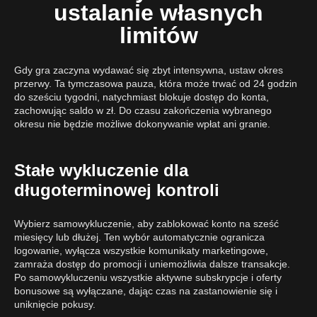
ustalanie własnych
limitów
Gdy gra zaczyna wydawać się zbyt intensywna, ustaw okres
przerwy. Ta tymczasowa pauza, która może trwać od 24 godzin
do sześciu tygodni, natychmiast blokuje dostęp do konta,
zachowując saldo w zł. Do czasu zakończenia wybranego
okresu nie będzie możliwe dokonywanie wpłat ani granie.
Stałe wykluczenie dla
długoterminowej kontroli
Wybierz samowykluczenie, aby zablokować konto na sześć
miesięcy lub dłużej. Ten wybór automatycznie ogranicza
logowanie, wyłącza wszystkie komunikaty marketingowe,
zamraża dostęp do promocji i uniemożliwia dalsze transakcje.
Po samowykluczeniu wszystkie aktywne subskrypcje i oferty
bonusowe są wyłączane, dając czas na zastanowienie się i
uniknięcie pokusy.