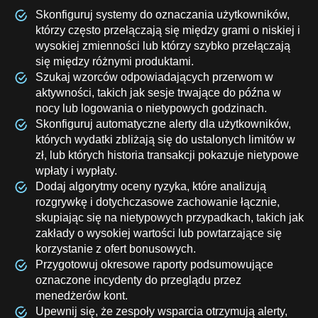
Skonfiguruj systemy do oznaczania użytkowników,
którzy często przełączają się między grami o niskiej i
wysokiej zmienności lub którzy szybko przełączają
się między różnymi produktami.
Szukaj wzorców odpowiadających przerwom w
aktywności, takich jak sesje trwające do późna w
nocy lub logowania o nietypowych godzinach.
Skonfiguruj automatyczne alerty dla użytkowników,
których wydatki zbliżają się do ustalonych limitów w
zł, lub których historia transakcji pokazuje nietypowe
wpłaty i wypłaty.
Dodaj algorytmy oceny ryzyka, które analizują
rozgrywkę i dotychczasowe zachowanie łącznie,
skupiając się na nietypowych przypadkach, takich jak
zakłady o wysokiej wartości lub powtarzające się
korzystanie z ofert bonusowych.
Przygotowuj okresowe raporty podsumowujące
oznaczone incydenty do przeglądu przez
menedżerów kont.
Upewnij się, że zespoły wsparcia otrzymują alerty,