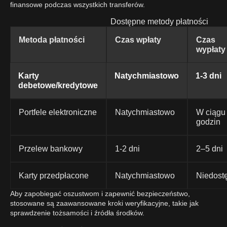
finansowe podczas wszystkich transferów.
Dostępne metody płatności
Metoda płatności
Czas wpłaty
Czas
wypłaty
Karty
Natychmiastowo
1-3 dni
debetowe/kredytowe
Portfele elektroniczne
Natychmiastowo
W ciągu
godzin
Przelew bankowy
1-2 dni
2–5 dni
Karty przedpłacone
Natychmiastowo
Niedost
Aby zapobiegać oszustwom i zapewnić bezpieczeństwo,
stosowane są zaawansowane kroki weryfikacyjne, takie jak
sprawdzenie tożsamości i źródła środków.