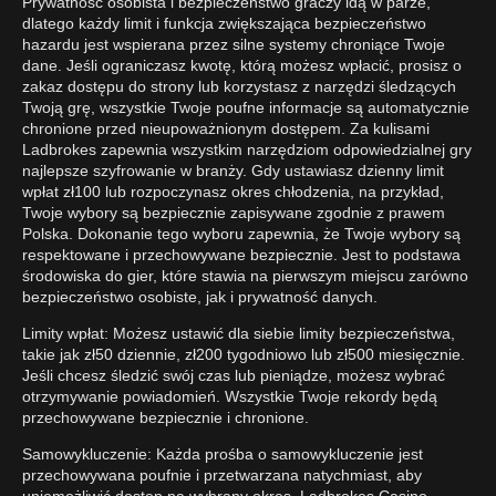
Prywatność osobista i bezpieczeństwo graczy idą w parze,
dlatego każdy limit i funkcja zwiększająca bezpieczeństwo
hazardu jest wspierana przez silne systemy chroniące Twoje
dane. Jeśli ograniczasz kwotę, którą możesz wpłacić, prosisz o
zakaz dostępu do strony lub korzystasz z narzędzi śledzących
Twoją grę, wszystkie Twoje poufne informacje są automatycznie
chronione przed nieupoważnionym dostępem. Za kulisami
Ladbrokes zapewnia wszystkim narzędziom odpowiedzialnej gry
najlepsze szyfrowanie w branży. Gdy ustawiasz dzienny limit
wpłat zł100 lub rozpoczynasz okres chłodzenia, na przykład,
Twoje wybory są bezpiecznie zapisywane zgodnie z prawem
Polska. Dokonanie tego wyboru zapewnia, że Twoje wybory są
respektowane i przechowywane bezpiecznie. Jest to podstawa
środowiska do gier, które stawia na pierwszym miejscu zarówno
bezpieczeństwo osobiste, jak i prywatność danych.
Limity wpłat: Możesz ustawić dla siebie limity bezpieczeństwa,
takie jak zł50 dziennie, zł200 tygodniowo lub zł500 miesięcznie.
Jeśli chcesz śledzić swój czas lub pieniądze, możesz wybrać
otrzymywanie powiadomień. Wszystkie Twoje rekordy będą
przechowywane bezpiecznie i chronione.
Samowykluczenie: Każda prośba o samowykluczenie jest
przechowywana poufnie i przetwarzana natychmiast, aby