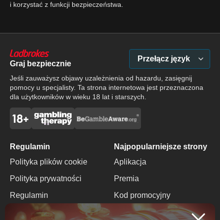
i korzystać z funkcji bezpieczeństwa.
Przełącz język
Graj bezpiecznie
Jeśli zauważysz objawy uzależnienia od hazardu, zasięgnij
pomocy u specjalisty. Ta strona internetowa jest przeznaczona
dla użytkowników w wieku 18 lat i starszych.
Regulamin
Najpopularniejsze strony
Polityka plików cookie
Aplikacja
Polityka prywatności
Premia
Regulamin
Kod promocyjny
Odpowiedzialna gra
Brak bonusu