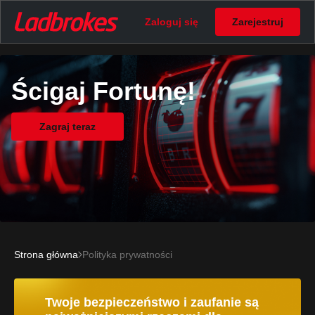
Zaloguj się
Zarejestruj
Ścigaj Fortunę!
Zagraj teraz
Strona główna
Polityka prywatności
Twoje bezpieczeństwo i zaufanie są