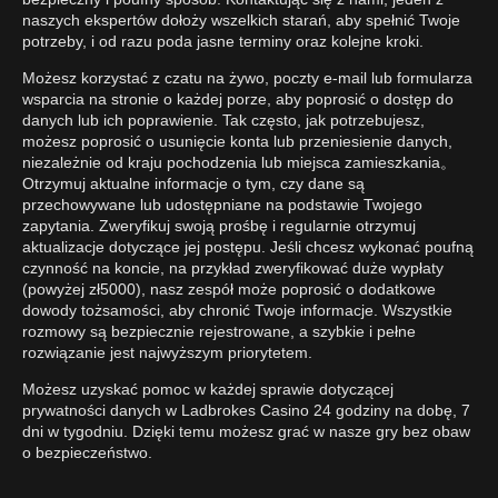
naszych ekspertów dołoży wszelkich starań, aby spełnić Twoje
potrzeby, i od razu poda jasne terminy oraz kolejne kroki.
Możesz korzystać z czatu na żywo, poczty e-mail lub formularza
wsparcia na stronie o każdej porze, aby poprosić o dostęp do
danych lub ich poprawienie. Tak często, jak potrzebujesz,
możesz poprosić o usunięcie konta lub przeniesienie danych,
niezależnie od kraju pochodzenia lub miejsca zamieszkania。
Otrzymuj aktualne informacje o tym, czy dane są
przechowywane lub udostępniane na podstawie Twojego
zapytania. Zweryfikuj swoją prośbę i regularnie otrzymuj
aktualizacje dotyczące jej postępu. Jeśli chcesz wykonać poufną
czynność na koncie, na przykład zweryfikować duże wypłaty
(powyżej zł5000), nasz zespół może poprosić o dodatkowe
dowody tożsamości, aby chronić Twoje informacje. Wszystkie
rozmowy są bezpiecznie rejestrowane, a szybkie i pełne
rozwiązanie jest najwyższym priorytetem.
Możesz uzyskać pomoc w każdej sprawie dotyczącej
prywatności danych w Ladbrokes Casino 24 godziny na dobę, 7
dni w tygodniu. Dzięki temu możesz grać w nasze gry bez obaw
o bezpieczeństwo.