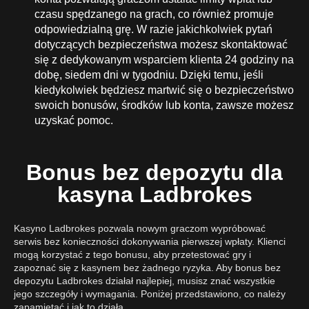
czasu spędzanego na grach, co również promuje
odpowiedzialną grę. W razie jakichkolwiek pytań
dotyczących bezpieczeństwa możesz skontaktować
się z dedykowanym wsparciem klienta 24 godziny na
dobę, siedem dni w tygodniu. Dzięki temu, jeśli
kiedykolwiek będziesz martwić się o bezpieczeństwo
swoich bonusów, środków lub konta, zawsze możesz
uzyskać pomoc.
Bonus bez depozytu dla
kasyna Ladbrokes
Kasyno Ladbrokes pozwala nowym graczom wypróbować
serwis bez konieczności dokonywania pierwszej wpłaty. Klienci
mogą korzystać z tego bonusu, aby przetestować gry i
zapoznać się z kasynem bez żadnego ryzyka. Aby bonus bez
depozytu Ladbrokes działał najlepiej, musisz znać wszystkie
jego szczegóły i wymagania. Poniżej przedstawiono, co należy
zapamiętać i jak to działa.