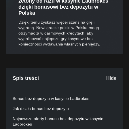
żetony od razu w kasynie Ladbrokes
dzięki bonusowi bez depozytu w
Polska
Dzięki temu zyskasz więcej szans na grę i
wygraną. Nowi gracze polski w Polska mogą
otrzymać zł w darmowych kredytach, aby
wypróbować najlepsze gry kasynowe bez
konieczności wydawania własnych pieniędzy.
Spis treści
Hide
Bonus bez depozytu w kasynie Ladbrokes
Jak działa bonus bez depozytu
Najnowsze oferty bonusu bez depozytu w kasynie
Ladbrokes