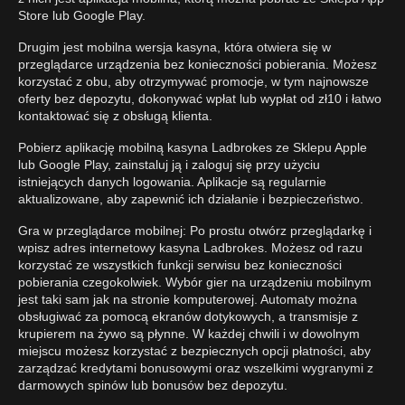
Store lub Google Play.
Drugim jest mobilna wersja kasyna, która otwiera się w
przeglądarce urządzenia bez konieczności pobierania. Możesz
korzystać z obu, aby otrzymywać promocje, w tym najnowsze
oferty bez depozytu, dokonywać wpłat lub wypłat od zł10 i łatwo
kontaktować się z obsługą klienta.
Pobierz aplikację mobilną kasyna Ladbrokes ze Sklepu Apple
lub Google Play, zainstaluj ją i zaloguj się przy użyciu
istniejących danych logowania. Aplikacje są regularnie
aktualizowane, aby zapewnić ich działanie i bezpieczeństwo.
Gra w przeglądarce mobilnej: Po prostu otwórz przeglądarkę i
wpisz adres internetowy kasyna Ladbrokes. Możesz od razu
korzystać ze wszystkich funkcji serwisu bez konieczności
pobierania czegokolwiek. Wybór gier na urządzeniu mobilnym
jest taki sam jak na stronie komputerowej. Automaty można
obsługiwać za pomocą ekranów dotykowych, a transmisje z
krupierem na żywo są płynne. W każdej chwili i w dowolnym
miejscu możesz korzystać z bezpiecznych opcji płatności, aby
zarządzać kredytami bonusowymi oraz wszelkimi wygranymi z
darmowych spinów lub bonusów bez depozytu.