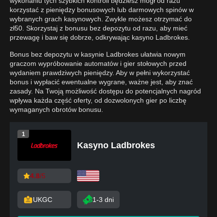
wykonaniu tych szybkich kontroli będziesz mógł od razu
korzystać z pieniędzy bonusowych lub darmowych spinów w
wybranych grach kasynowych. Zwykle możesz otrzymać do
zł50. Skorzystaj z bonusu bez depozytu od razu, aby mieć
przewagę i baw się dobrze, odkrywając kasyno Ladbrokes.
Bonus bez depozytu w kasynie Ladbrokes ułatwia nowym
graczom wypróbowanie automatów i gier stołowych przed
wydaniem prawdziwych pieniędzy. Aby w pełni wykorzystać
bonus i wypłacić ewentualne wygrane, ważne jest, aby znać
zasady. Na Twoją możliwość dostępu do potencjalnych nagród
wpływa każda część oferty, od dozwolonych gier po liczbę
wymaganych obrotów bonusu.
1
Kasyno Ladbrokes
4.8
/5
UKGC
1-3 dni