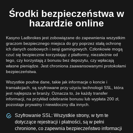
Środki bezpieczeństwa w
hazardzie online
Kasyno Ladbrokes jest zobowiązane do zapewnienia wszystkim
graczom bezpiecznego miejsca do gry poprzez stałą ochronę
ich danych osobowych i sesji gamingowych. Członkowie mogą
czuć się bezpiecznie korzystając z platformy, niezależnie od
tego, czy korzystają z bonusu bez depozytu, czy wpłacają
własne pieniądze. Jest chroniona zaawansowanymi protokołami
bezpieczeństwa.
Wszystkie poufne dane, takie jak informacje o koncie i
transakcjach, są szyfrowane przy użyciu technologii SSL, która
jest najlepsza w branży. Oznacza to, że każdy transfer
informacji, na przykład odebranie bonusu lub wypłata 200 zł,
pozostaje prywatny i niewidoczny dla innych.
Szyfrowanie SSL: Wszystkie strony, w tym te
dotyczące rejestracji i płatności, są w pełni
chronione, co zapewnia bezpieczeństwo informacji