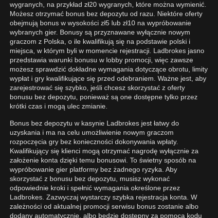
wygranych, na przykład zł20 wygranych, które można wymienić.
Możesz otrzymać bonus bez depozytu od razu. Niektóre oferty
obejmują bonus w wysokości zł5 lub zł10 na wypróbowanie
wybranych gier. Bonusy są przyznawane wyłącznie nowym
graczom z Polska, o ile kwalifikują się na podstawie polski i
miejsca, w którym byli w momencie rejestracji. Ladbrokes jasno
przedstawia warunki bonusu w lobby promocji, więc zawsze
możesz sprawdzić dokładne wymagania dotyczące obrotu, limity
wypłat i gry kwalifikujące się przed odebraniem. Ważne jest, aby
zarejestrować się szybko, jeśli chcesz skorzystać z oferty
bonusu bez depozytu, ponieważ są one dostępne tylko przez
krótki czas i mogą ulec zmianie.
Bonus bez depozytu w kasynie Ladbrokes jest łatwy do
uzyskania i ma na celu umożliwienie nowym graczom
rozpoczęcia gry bez konieczności dokonywania wpłaty.
Kwalifikujący się klienci mogą otrzymać nagrodę wyłącznie za
założenie konta dzięki temu bonusowi. To świetny sposób na
wypróbowanie gier platformy bez żadnego ryzyka. Aby
skorzystać z bonusu bez depozytu, musisz wykonać
odpowiednie kroki i spełnić wymagania określone przez
Ladbrokes. Zazwyczaj wystarczy szybka rejestracja konta. W
zależności od aktualnej promocji serwisu bonus zostanie albo
dodany automatycznie, albo będzie dostępny za pomocą kodu