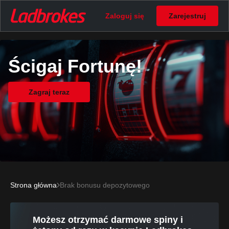
Zaloguj się
Zarejestruj
Ścigaj Fortunę!
Zagraj teraz
Strona główna
Brak bonusu depozytowego
Możesz otrzymać darmowe spiny i