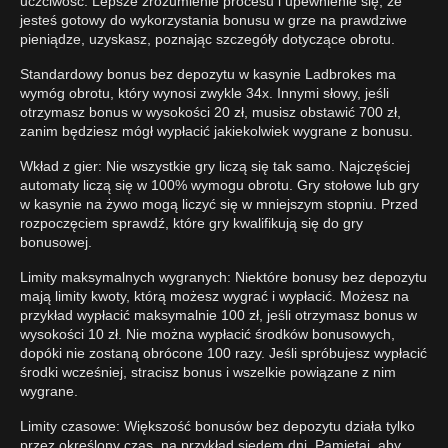
uczciwość. Lepsze zrozumienie procesu i upewnienie się, że
jesteś gotowy do wykorzystania bonusu w grze na prawdziwe
pieniądze, uzyskasz, poznając szczegóły dotyczące obrotu.
Standardowy bonus bez depozytu w kasynie Ladbrokes ma
wymóg obrotu, który wynosi zwykle 34x. Innymi słowy, jeśli
otrzymasz bonus w wysokości 20 zł, musisz obstawić 700 zł,
zanim będziesz mógł wypłacić jakiekolwiek wygrane z bonusu.
Wkład z gier: Nie wszystkie gry liczą się tak samo. Najczęściej
automaty liczą się w 100% wymogu obrotu. Gry stołowe lub gry
w kasynie na żywo mogą liczyć się w mniejszym stopniu. Przed
rozpoczęciem sprawdź, które gry kwalifikują się do gry
bonusowej.
Limity maksymalnych wygranych: Niektóre bonusy bez depozytu
mają limity kwoty, którą możesz wygrać i wypłacić. Możesz na
przykład wypłacić maksymalnie 100 zł, jeśli otrzymasz bonus w
wysokości 10 zł. Nie można wypłacić środków bonusowych,
dopóki nie zostaną obrócone 100 razy. Jeśli spróbujesz wypłacić
środki wcześniej, stracisz bonus i wszelkie powiązane z nim
wygrane.
Limity czasowe: Większość bonusów bez depozytu działa tylko
przez określony czas, na przykład siedem dni. Pamiętaj, aby