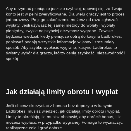
Aby otrzymać pieniądze jeszcze szybciej, upewnij się, że Twoje
konto jest w pełni zweryfikowane. Dla wielu graczy jest to proces
jednorazowy. Po jego zakończeniu możesz od razu zgłaszać
wypłaty. Jeśli używasz tej samej metody do wpłaty i wypłaty
pieniędzy, zwykle najszybciej otrzymasz wygrane. Zawsze
będziesz wiedział, kiedy pieniądze dotrą do kasyna Ladbrokes,
ponieważ podają wszystkie informacje w jasny i zrozumiały
sposób. Aby szybko wypłacić wygrane, kasyno Ladbrokes to
świetny wybór dla graczy, którzy cenią szybkość, niezawodność i
spokój.
Jak działają limity obrotu i wypłat
Jeśli chcesz skorzystać z bonusu bez depozytu w kasynie
Ladbrokes, musisz wiedzieć, jak działają limity obrotu i wypłat.
Limity te określają, ile musisz obstawić, aby obrócić bonus, i ile
możesz wypłacić w przypadku wygranej. Pomaga to wyznaczyć
realistyczne cele i grać dobrze.