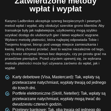
Zatwierdzone metody
wpłat i wypłat
Kasyno Ladbrokes akceptuje szereg bezpiecznych i pewnych
metod wpłat i wypłat, aby obsłużyć szerokie grono klientów. Aby
transakcje były jak najłatwiejsze, użytkownicy mogą szybko
uzyskać dostęp do ulubionych gier i łatwo wypłacić wygrane.
Wybierz metodę płatności, która najlepiej odpowiada Tobie i
Twojemu krajowi, biorąc pod uwagę miejsce zamieszkania i
kwotę, którą chcesz przelać. Jest to ważne niezależnie od tego,
czy chcesz otrzymać bonus bez depozytu, czy po prostu grać na
prawdziwe pieniądze. Przed użyciem upewnij się, że wybrana
metoda płatności może być używana zarówno do wpłat, jak i
wypłat.
Karty debetowe (Visa, Mastercard): Tak, wpłaty są
przetwarzane natychmiast, wypłaty trwają od jednego
do trzech dni.
Portfele elektroniczne (Skrill, Neteller): Tak, wpłaty są
przetwarzane natychmiast, wypłaty mogą trwać do
dwudziestu czterech godzin.
Przelewy bankowe: Tak, oba trwają od jednego do