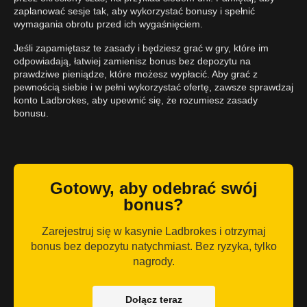
zaplanować sesje tak, aby wykorzystać bonusy i spełnić
wymagania obrotu przed ich wygaśnięciem.
Jeśli zapamiętasz te zasady i będziesz grać w gry, które im
odpowiadają, łatwiej zamienisz bonus bez depozytu na
prawdziwe pieniądze, które możesz wypłacić. Aby grać z
pewnością siebie i w pełni wykorzystać ofertę, zawsze sprawdzaj
konto Ladbrokes, aby upewnić się, że rozumiesz zasady
bonusu.
Gotowy, aby odebrać swój
bonus?
Zarejestruj się w kasynie Ladbrokes i otrzymaj
bonus bez depozytu natychmiast. Bez ryzyka, tylko
nagrody.
Dołącz teraz