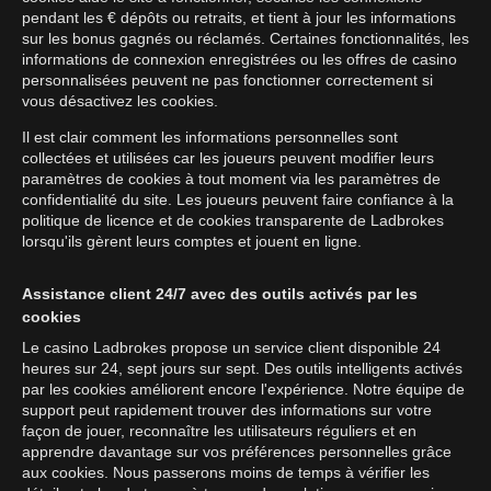
pendant les € dépôts ou retraits, et tient à jour les informations
sur les bonus gagnés ou réclamés. Certaines fonctionnalités, les
informations de connexion enregistrées ou les offres de casino
personnalisées peuvent ne pas fonctionner correctement si
vous désactivez les cookies.
Il est clair comment les informations personnelles sont
collectées et utilisées car les joueurs peuvent modifier leurs
paramètres de cookies à tout moment via les paramètres de
confidentialité du site. Les joueurs peuvent faire confiance à la
politique de licence et de cookies transparente de Ladbrokes
lorsqu'ils gèrent leurs comptes et jouent en ligne.
Assistance client 24/7 avec des outils activés par les
cookies
Le casino Ladbrokes propose un service client disponible 24
heures sur 24, sept jours sur sept. Des outils intelligents activés
par les cookies améliorent encore l'expérience. Notre équipe de
support peut rapidement trouver des informations sur votre
façon de jouer, reconnaître les utilisateurs réguliers et en
apprendre davantage sur vos préférences personnelles grâce
aux cookies. Nous passerons moins de temps à vérifier les