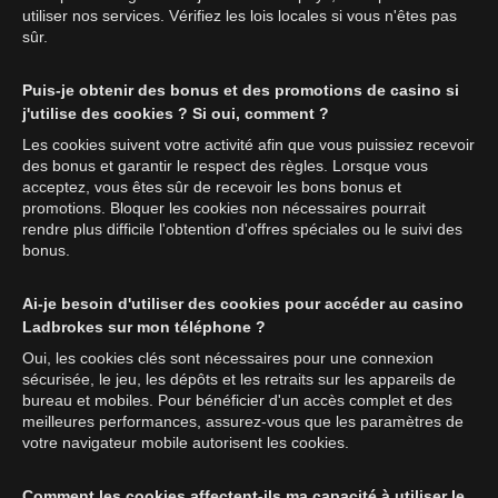
utiliser nos services. Vérifiez les lois locales si vous n'êtes pas
sûr.
Puis-je obtenir des bonus et des promotions de casino si
j'utilise des cookies ? Si oui, comment ?
Les cookies suivent votre activité afin que vous puissiez recevoir
des bonus et garantir le respect des règles. Lorsque vous
acceptez, vous êtes sûr de recevoir les bons bonus et
promotions. Bloquer les cookies non nécessaires pourrait
rendre plus difficile l'obtention d'offres spéciales ou le suivi des
bonus.
Ai-je besoin d'utiliser des cookies pour accéder au casino
Ladbrokes sur mon téléphone ?
Oui, les cookies clés sont nécessaires pour une connexion
sécurisée, le jeu, les dépôts et les retraits sur les appareils de
bureau et mobiles. Pour bénéficier d'un accès complet et des
meilleures performances, assurez-vous que les paramètres de
votre navigateur mobile autorisent les cookies.
Comment les cookies affectent-ils ma capacité à utiliser le