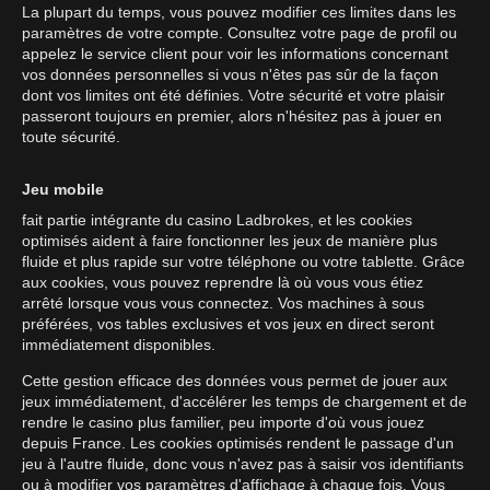
La plupart du temps, vous pouvez modifier ces limites dans les
paramètres de votre compte. Consultez votre page de profil ou
appelez le service client pour voir les informations concernant
vos données personnelles si vous n'êtes pas sûr de la façon
dont vos limites ont été définies. Votre sécurité et votre plaisir
passeront toujours en premier, alors n'hésitez pas à jouer en
toute sécurité.
Jeu mobile
fait partie intégrante du casino Ladbrokes, et les cookies
optimisés aident à faire fonctionner les jeux de manière plus
fluide et plus rapide sur votre téléphone ou votre tablette. Grâce
aux cookies, vous pouvez reprendre là où vous vous étiez
arrêté lorsque vous vous connectez. Vos machines à sous
préférées, vos tables exclusives et vos jeux en direct seront
immédiatement disponibles.
Cette gestion efficace des données vous permet de jouer aux
jeux immédiatement, d'accélérer les temps de chargement et de
rendre le casino plus familier, peu importe d'où vous jouez
depuis France. Les cookies optimisés rendent le passage d'un
jeu à l'autre fluide, donc vous n'avez pas à saisir vos identifiants
ou à modifier vos paramètres d'affichage à chaque fois. Vous