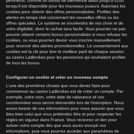
pertinents, comme un bonus de bienvenue allant jusqu'à €200
lorsqu'il est disponible pour les nouveaux joueurs. Autorisez les
cookies pour obtenir des offres personnalisées. Profitez des
alertes en temps réel concernant les nouvelles offres ou les
offres spéciales. Le système se souviendra de vos choix et de
votre éligibilité, donc le rachat sera facile. Vous pourriez ne pas
pouvoir obtenir certains bonus personnalisés si vous refusez les
cookies, ou vous pourriez devoir vous inscrire manuellement
pour recevoir des alertes promotionnelles. Le consentement aux
cookies est la clé pour tirer le meilleur parti de chaque session
au casino Ladbrokes pour les personnes qui souhaitent profiter
de tous les bonus.
Configurer un cookie et créer un nouveau compte
L'une des premières choses que vous devez faire pour
commencer au casino Ladbrokes est de créer un compte. Par
exemple, votre nom, votre date de naissance et vos
coordonnées vous seront demandés lors de l'inscription. Nous
avons besoin de ces informations pour nous assurer que vous
êtes bien celui que vous prétendez être et pour respecter les
règles en vigueur dans France. Vous recevrez un lien pour
activer votre compte dès que vous aurez envoyé vos
informations, puis vous pourrez accéder aux paramètres de