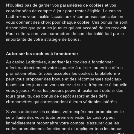
N'oubliez pas de garder vos paramètres de cookies et vos
coordonnées de compte à jour pour rester éligible. Le casino
Ladbrokes vous facilite l'accès aux récompenses spéciales en
vous donnant des choix pour chaque cookie. Ces bonus ne sont
disponibles que pour les joueurs qui ont accepté de les recevoir.
Pour cette raison, vos paramètres de confidentialité font partie
importante de votre stratégie de bonus.
Autoriser les cookies à fonctionner
Au casino Ladbrokes, autoriser les cookies à fonctionner
affectera directement votre capacité à utiliser toutes les offres
promotionnelles. Si vous acceptez les cookies, la plateforme
peut vous proposer des bonus et des récompenses spéciaux
basés sur les jeux que vous aimez et sur la fréquence à laquelle
vous y jouez. Ainsi, les joueurs peuvent facilement obtenir des
tours gratuits, des bonus de dépôt assorti et des défis
chronométrés qui correspondent à leurs véritables intérêts.
Si vous autorisez les cookies, votre expérience promotionnelle
sera fluide dès votre toute première visite. Le casino peut
immédiatement reconnaître votre compte, s'assurer que les
codes promotionnels fonctionnent et appliquer tous les bonus