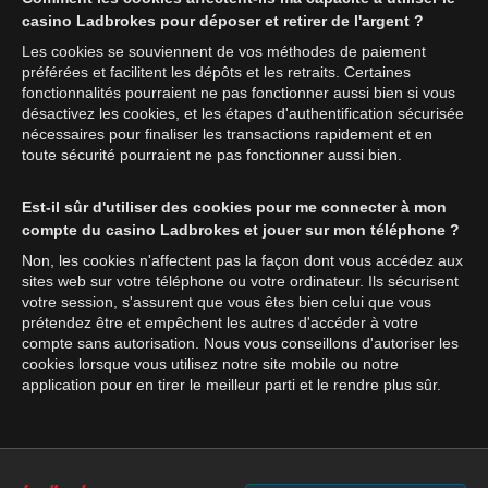
casino Ladbrokes pour déposer et retirer de l'argent ?
Les cookies se souviennent de vos méthodes de paiement
préférées et facilitent les dépôts et les retraits. Certaines
fonctionnalités pourraient ne pas fonctionner aussi bien si vous
désactivez les cookies, et les étapes d'authentification sécurisée
nécessaires pour finaliser les transactions rapidement et en
toute sécurité pourraient ne pas fonctionner aussi bien.
Est-il sûr d'utiliser des cookies pour me connecter à mon
compte du casino Ladbrokes et jouer sur mon téléphone ?
Non, les cookies n'affectent pas la façon dont vous accédez aux
sites web sur votre téléphone ou votre ordinateur. Ils sécurisent
votre session, s'assurent que vous êtes bien celui que vous
prétendez être et empêchent les autres d'accéder à votre
compte sans autorisation. Nous vous conseillons d'autoriser les
cookies lorsque vous utilisez notre site mobile ou notre
application pour en tirer le meilleur parti et le rendre plus sûr.