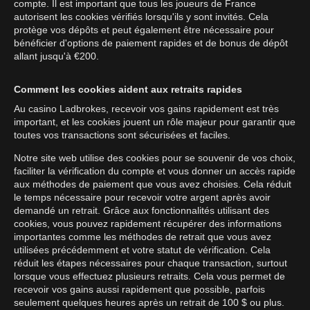
compte. Il est important que tous les joueurs de France
autorisent les cookies vérifiés lorsqu'ils y sont invités. Cela
protège vos dépôts et peut également être nécessaire pour
bénéficier d'options de paiement rapides et de bonus de dépôt
allant jusqu'à €200.
Comment les cookies aident aux retraits rapides
Au casino Ladbrokes, recevoir vos gains rapidement est très
important, et les cookies jouent un rôle majeur pour garantir que
toutes vos transactions sont sécurisées et faciles.
Notre site web utilise des cookies pour se souvenir de vos choix,
faciliter la vérification du compte et vous donner un accès rapide
aux méthodes de paiement que vous avez choisies. Cela réduit
le temps nécessaire pour recevoir votre argent après avoir
demandé un retrait. Grâce aux fonctionnalités utilisant des
cookies, vous pouvez rapidement récupérer des informations
importantes comme les méthodes de retrait que vous avez
utilisées précédemment et votre statut de vérification. Cela
réduit les étapes nécessaires pour chaque transaction, surtout
lorsque vous effectuez plusieurs retraits. Cela vous permet de
recevoir vos gains aussi rapidement que possible, parfois
seulement quelques heures après un retrait de 100 $ ou plus.