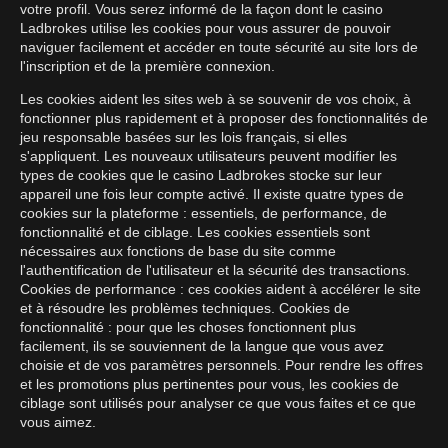
votre profil. Vous serez informé de la façon dont le casino
Ladbrokes utilise les cookies pour vous assurer de pouvoir
naviguer facilement et accéder en toute sécurité au site lors de
l'inscription et de la première connexion.
Les cookies aident les sites web à se souvenir de vos choix, à
fonctionner plus rapidement et à proposer des fonctionnalités de
jeu responsable basées sur les lois français, si elles
s'appliquent. Les nouveaux utilisateurs peuvent modifier les
types de cookies que le casino Ladbrokes stocke sur leur
appareil une fois leur compte activé. Il existe quatre types de
cookies sur la plateforme : essentiels, de performance, de
fonctionnalité et de ciblage. Les cookies essentiels sont
nécessaires aux fonctions de base du site comme
l'authentification de l'utilisateur et la sécurité des transactions.
Cookies de performance : ces cookies aident à accélérer le site
et à résoudre les problèmes techniques. Cookies de
fonctionnalité : pour que les choses fonctionnent plus
facilement, ils se souviennent de la langue que vous avez
choisie et de vos paramètres personnels. Pour rendre les offres
et les promotions plus pertinentes pour vous, les cookies de
ciblage sont utilisés pour analyser ce que vous faites et ce que
vous aimez.